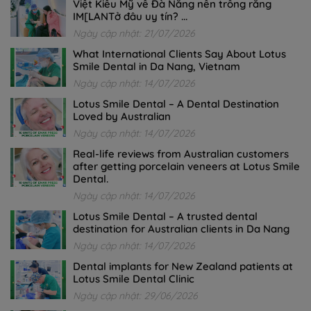
Việt Kiều Mỹ về Đà Nẵng nên trồng răng
IM[LANTở đâu uy tín? ...
Ngày cập nhật: 21/07/2026
What International Clients Say About Lotus
Smile Dental in Da Nang, Vietnam
Ngày cập nhật: 14/07/2026
Lotus Smile Dental – A Dental Destination
Loved by Australian
Ngày cập nhật: 14/07/2026
Real-life reviews from Australian customers
after getting porcelain veneers at Lotus Smile
Dental.
Ngày cập nhật: 14/07/2026
Lotus Smile Dental – A trusted dental
destination for Australian clients in Da Nang
Ngày cập nhật: 14/07/2026
Dental implants for New Zealand patients at
Lotus Smile Dental Clinic
Ngày cập nhật: 29/06/2026