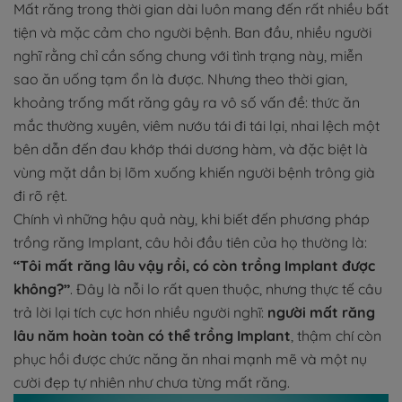
Mất răng trong thời gian dài luôn mang đến rất nhiều bất
tiện và mặc cảm cho người bệnh. Ban đầu, nhiều người
nghĩ rằng chỉ cần sống chung với tình trạng này, miễn
sao ăn uống tạm ổn là được. Nhưng theo thời gian,
khoảng trống mất răng gây ra vô số vấn đề: thức ăn
mắc thường xuyên, viêm nướu tái đi tái lại, nhai lệch một
bên dẫn đến đau khớp thái dương hàm, và đặc biệt là
vùng mặt dần bị lõm xuống khiến người bệnh trông già
đi rõ rệt.
Chính vì những hậu quả này, khi biết đến phương pháp
trồng răng Implant, câu hỏi đầu tiên của họ thường là:
“Tôi mất răng lâu vậy rồi, có còn trồng Implant được
không?”
. Đây là nỗi lo rất quen thuộc, nhưng thực tế câu
trả lời lại tích cực hơn nhiều người nghĩ:
người mất răng
lâu năm hoàn toàn có thể trồng Implant
, thậm chí còn
phục hồi được chức năng ăn nhai mạnh mẽ và một nụ
cười đẹp tự nhiên như chưa từng mất răng.