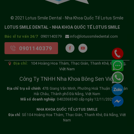
© 2021 Lotus Smile Dental - Nha Khoa Quốc Tế Lotus Smile
LOTUS SMILE DENTAL - NHA KHOA QUỐC TẾ LOTUS SMILE
Bác sĩ tư vấn 24/7
0901140379
info@lotussmiledental.com
0901140379
Địa chỉ:
104 Hoàng Hoa Thám, Thạc Gián, Thanh Khê, Đà Nẵng,
Việt Nam
Công Ty TNHH Nha Khoa Bông Sen Việt
Địa chỉ trụ sở chính
: 47B Giang Văn Minh, Phường Hoà Thuận Tây, Quận
Hải Châu, Thành phố Đà Nẵng, Việt Nam
Mã số doanh nghiệp
: 0402068343 cấp ngày 12/11/2020
NHA KHOA QUỐC TẾ LOTUS SMILE
Địa chỉ
: Số 104 Hoàng Hoa Thám, Thạc Gián, Thanh Khê, Đà Nẵng, Việt
Nam