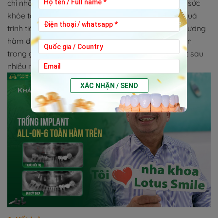
chỉ nhằm phục hồi thẩm mỹ, mà còn giúp cải thiện sức
khỏe tổng thể. Khi chức năng nhai được phục hồi, quá
trình tiêu hóa ổn định hơn, hạn chế đau khớp thái dương
hàm do nhai lệch và giúp người bệnh lấy lại sự tự tin
trong giao tiếp – điều mà nhiều người đã đánh mất sau
nhiều năm sống chung với tình trạng mất răng.
XÁC NHẬN / SEND