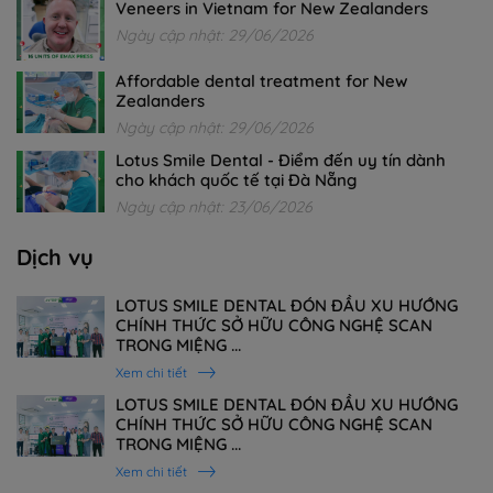
Veneers in Vietnam for New Zealanders
Ngày cập nhật: 29/06/2026
Affordable dental treatment for New
Zealanders
Ngày cập nhật: 29/06/2026
Lotus Smile Dental - Điểm đến uy tín dành
cho khách quốc tế tại Đà Nẵng
Ngày cập nhật: 23/06/2026
Dịch vụ
LOTUS SMILE DENTAL ĐÓN ĐẦU XU HƯỚNG
CHÍNH THỨC SỞ HỮU CÔNG NGHỆ SCAN
TRONG MIỆNG ...
Xem chi tiết
LOTUS SMILE DENTAL ĐÓN ĐẦU XU HƯỚNG
CHÍNH THỨC SỞ HỮU CÔNG NGHỆ SCAN
TRONG MIỆNG ...
Xem chi tiết