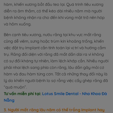
hàm, khiến xương bắt đầu teo lại. Quá trình tiêu xương
diễn ra âm thầm, có thể kéo dài nhiều năm mà người
bệnh không nhận ra cho đến khi vùng mặt trở nên hóp
và hõm xuống.
Bên cạnh tiêu xương, nướu răng tại khu vực mất răng
cũng dễ viêm, sưng hoặc trùm kín khoảng trống, khiến
việc đặt trụ Implant cần tính toán lại vị trí và hướng cắm
trụ. Răng đối diện với răng đã mất dần dài ra vì không
có sự đối kháng tự nhiên, làm lệch khớp cắn. Nhiều người
phải nhai lệch sang phía còn răng, lâu dần gây mỏi cơ
hàm và đau hàm từng cơn. Tất cả những thay đổi này là
lý do khiến người bệnh lo sợ rằng việc cấy ghép răng đã
“quá muộn”.
Tư vấn miễn phí tại:
Lotus Smile Dental - Nha Khoa Đà
Nẵng
3. Người mất răng lâu năm có thể trồng Implant hay