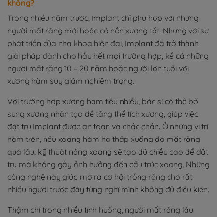
không?
Trong nhiều năm trước, Implant chỉ phù hợp với những
người mất răng mới hoặc có nền xương tốt. Nhưng với sự
phát triển của nha khoa hiện đại, Implant đã trở thành
giải pháp dành cho hầu hết mọi trường hợp, kể cả những
người mất răng 10 – 20 năm hoặc người lớn tuổi với
xương hàm suy giảm nghiêm trọng.
Với trường hợp xương hàm tiêu nhiều, bác sĩ có thể bổ
sung xương nhân tạo để tăng thể tích xương, giúp việc
đặt trụ Implant được an toàn và chắc chắn. Ở những vị trí
hàm trên, nếu xoang hàm hạ thấp xuống do mất răng
quá lâu, kỹ thuật nâng xoang sẽ tạo đủ chiều cao để đặt
trụ mà không gây ảnh hưởng đến cấu trúc xoang. Những
công nghệ này giúp mở ra cơ hội trồng răng cho rất
nhiều người trước đây từng nghĩ mình không đủ điều kiện.
Thậm chí trong nhiều tình huống, người mất răng lâu