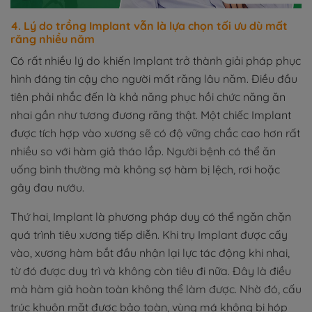
4. Lý do trồng Implant vẫn là lựa chọn tối ưu dù mất
răng nhiều năm
Có rất nhiều lý do khiến Implant trở thành giải pháp phục
hình đáng tin cậy cho người mất răng lâu năm. Điều đầu
tiên phải nhắc đến là khả năng phục hồi chức năng ăn
nhai gần như tương đương răng thật. Một chiếc Implant
được tích hợp vào xương sẽ có độ vững chắc cao hơn rất
nhiều so với hàm giả tháo lắp. Người bệnh có thể ăn
uống bình thường mà không sợ hàm bị lệch, rơi hoặc
gây đau nướu.
Thứ hai, Implant là phương pháp duy có thể ngăn chặn
quá trình tiêu xương tiếp diễn. Khi trụ Implant được cấy
vào, xương hàm bắt đầu nhận lại lực tác động khi nhai,
từ đó được duy trì và không còn tiêu đi nữa. Đây là điều
mà hàm giả hoàn toàn không thể làm được. Nhờ đó, cấu
trúc khuôn mặt được bảo toàn, vùng má không bị hóp