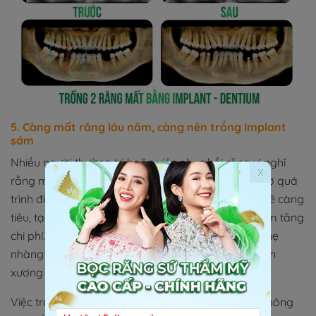
5. Càng mất răng lâu năm, càng nên trồng Implant
sớm
Nhiều người thường trì hoãn việc phục hồi răng vì nghĩ
x
rằng mình đã quen với việc ăn nhai hiện tại hoặc sợ quá
trình điều trị phức tạp. Nhưng càng để lâu, xương sẽ càng
tiêu, tạo ra nhiều khó khăn hơn trong điều trị và làm tăng
chi phí. Nếu trồng Implant sớm hơn, quy trình sẽ nhẹ
nhàng hơn, thời gian lành thương nhanh hơn và nền
xương cũng được bảo tồn tốt hơn.
Việc trồng Implant cho người mất răng lâu năm không