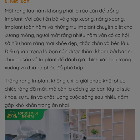
6. Kết luận
Mất răng lâu năm không phải là rào cản để trồng
Implant. Với các tiến bộ về ghép xương, nâng xoang,
Implant toàn hàm và những trụ Implant chuyên biệt cho
xương mỏng, người mất răng nhiều năm vẫn có cơ hội
sở hữu hàm răng mới khỏe đẹp, chắc chắn và bền lâu.
Điều quan trọng là bạn cần được thăm khám bởi bác sĩ
chuyên sâu về Implant để đánh giá chính xác tình trạng
xương và đưa ra phác đồ phù hợp .
Trồng răng Implant không chỉ là giải pháp khôi phục
chiếc răng đã mất, mà còn là cách giúp bạn lấy lại sức
khỏe, sự tự tin và chất lượng cuộc sống sau nhiều năm
gặp khó khăn trong ăn nhai.