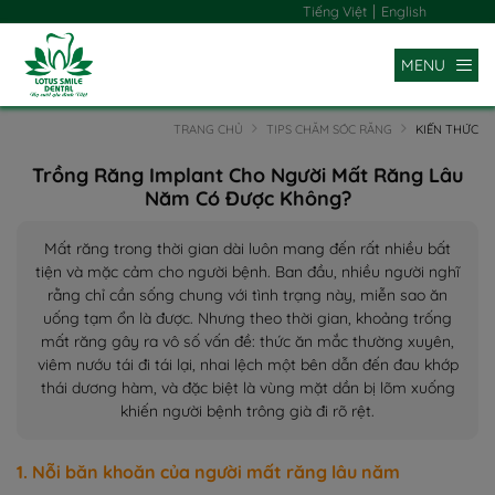
|
Tiếng Việt
English
MENU
TRANG CHỦ
TIPS CHĂM SÓC RĂNG
KIẾN THỨC
Trồng Răng Implant Cho Người Mất Răng Lâu
Năm Có Được Không?
Mất răng trong thời gian dài luôn mang đến rất nhiều bất
tiện và mặc cảm cho người bệnh. Ban đầu, nhiều người nghĩ
rằng chỉ cần sống chung với tình trạng này, miễn sao ăn
uống tạm ổn là được. Nhưng theo thời gian, khoảng trống
mất răng gây ra vô số vấn đề: thức ăn mắc thường xuyên,
viêm nướu tái đi tái lại, nhai lệch một bên dẫn đến đau khớp
thái dương hàm, và đặc biệt là vùng mặt dần bị lõm xuống
khiến người bệnh trông già đi rõ rệt.
1. Nỗi băn khoăn của người mất răng lâu năm