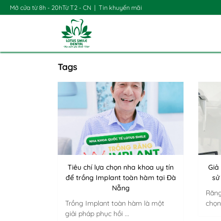
Mở cửa từ 8h - 20h
Từ T2 - CN
|
Tin khuyến mãi
Tags
Tiêu chí lựa chọn nha khoa uy tín
Giả
để trồng Implant toàn hàm tại Đà
sử
Nẵng
Răng
Trồng Implant toàn hàm là một
chọn
giải pháp phục hồi ...