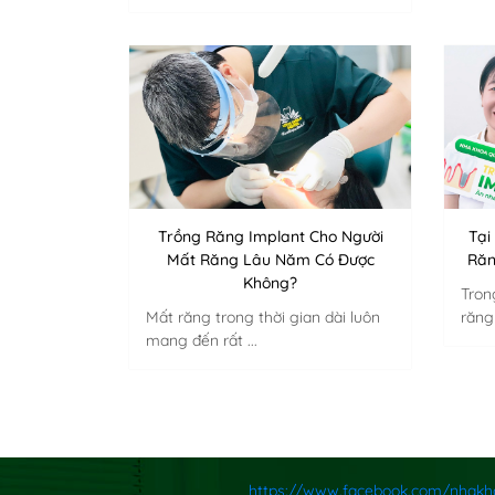
Trồng Răng Implant Cho Người
Tại
Mất Răng Lâu Năm Có Được
Răn
Không?
Tron
Mất răng trong thời gian dài luôn
răng 
mang đến rất ...
https://www.facebook.com/nhakh