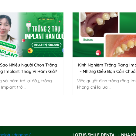
 Sao Nhiều Người Chọn Trồng
Kinh Nghiệm Trồng Răng Imp
g Implant Thay Vì Hàm Giả?
– Những Điều Bạn Cần Chuẩ
g vài năm trở lại đây, trồng
Việc quyết định trồng răng Im
Implant trở ...
không chỉ là lựa ...
XÁC NHẬN / SEND
oalotusdanang/
LOTUS SMILE DENTAL - NHA K