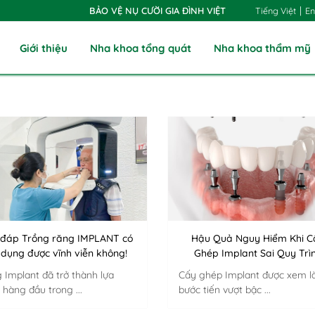
|
Tiếng Việt
En
BẢO VỆ NỤ CƯỜI GIA ĐÌNH VIỆT
Giới thiệu
Nha khoa tổng quát
Nha khoa thẩm mỹ
 đáp Trồng răng IMPLANT có
Hậu Quả Nguy Hiểm Khi C
 dụng được vĩnh viễn không!
Ghép Implant Sai Quy Trì
 Implant đã trở thành lựa
Cấy ghép Implant được xem l
x
 hàng đầu trong ...
bước tiến vượt bậc ...