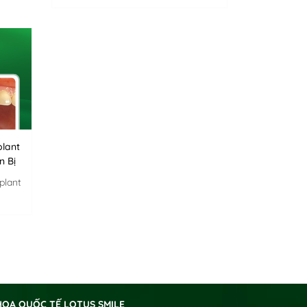
lant
n Bị
plant
HOA QUỐC TẾ LOTUS SMILE