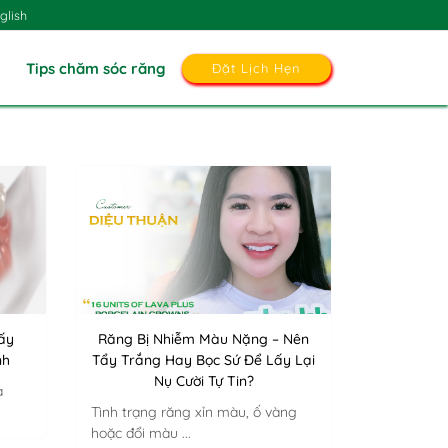
glish
Tips chăm sóc răng
Đặt Lịch Hẹn
ấy
Răng Bị Nhiễm Màu Nặng – Nên
nh
Tẩy Trắng Hay Bọc Sứ Để Lấy Lại
Nụ Cười Tự Tin?
à
Tình trạng răng xỉn màu, ố vàng
hoặc đổi màu ...