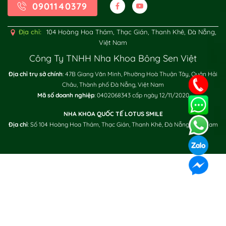
0901140379
Địa chỉ:
104 Hoàng Hoa Thám, Thạc Gián, Thanh Khê, Đà Nẵng,
Việt Nam
Công Ty TNHH Nha Khoa Bông Sen Việt
Địa chỉ trụ sở chính
: 47B Giang Văn Minh, Phường Hoà Thuận Tây, Quận Hải
Châu, Thành phố Đà Nẵng, Việt Nam
XÁC NHẬN / SEND
Mã số doanh nghiệp
: 0402068343 cấp ngày 12/11/2020
NHA KHOA QUỐC TẾ LOTUS SMILE
Địa chỉ
: Số 104 Hoàng Hoa Thám, Thạc Gián, Thanh Khê, Đà Nẵng, Việt Nam