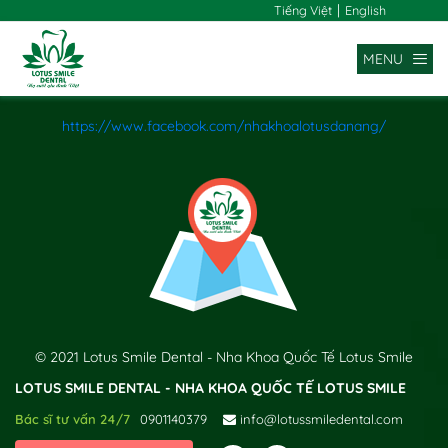
|
Tiếng Việt
English
MENU
https://www.facebook.com/nhakhoalotusdanang/
x
© 2021 Lotus Smile Dental - Nha Khoa Quốc Tế Lotus Smile
LOTUS SMILE DENTAL - NHA KHOA QUỐC TẾ LOTUS SMILE
Bác sĩ tư vấn 24/7
0901140379
info@lotussmiledental.com