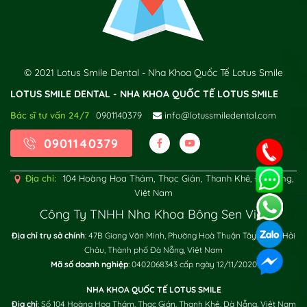
© 2021 Lotus Smile Dental - Nha Khoa Quốc Tế Lotus Smile
LOTUS SMILE DENTAL - NHA KHOA QUỐC TẾ LOTUS SMILE
Bác sĩ tư vấn 24/7
0901140379
info@lotussmiledental.com
0901140379
Địa chỉ:
104 Hoàng Hoa Thám, Thạc Gián, Thanh Khê, Đà Nẵng,
Việt Nam
Công Ty TNHH Nha Khoa Bông Sen Việt
Địa chỉ trụ sở chính
: 47B Giang Văn Minh, Phường Hoà Thuận Tây, Quận Hải
Châu, Thành phố Đà Nẵng, Việt Nam
Mã số doanh nghiệp
: 0402068343 cấp ngày 12/11/2020
NHA KHOA QUỐC TẾ LOTUS SMILE
Địa chỉ
: Số 104 Hoàng Hoa Thám, Thạc Gián, Thanh Khê, Đà Nẵng, Việt Nam