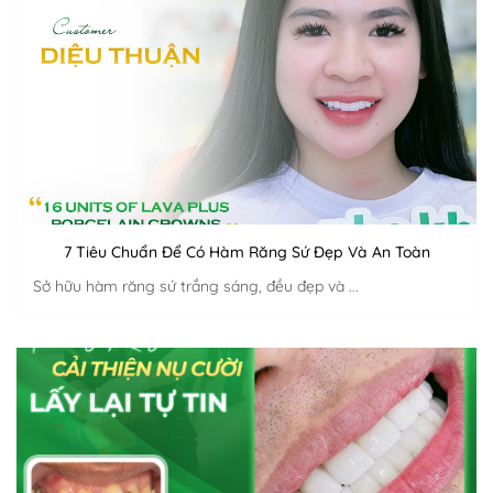
7 Tiêu Chuẩn Để Có Hàm Răng Sứ Đẹp Và An Toàn
Sở hữu hàm răng sứ trắng sáng, đều đẹp và ...