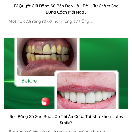
Bí Quyết Giữ Răng Sứ Bền Đẹp Lâu Dài - Từ Chăm Sóc
Đúng Cách Mỗi Ngày
Một nụ cười rạng rỡ với hàm răng sứ trắng ...
XÁC NHẬN / SEND
Bọc Răng Sứ Sau Bao Lâu Thì Ăn Được Tại Nha khoa Lotus
Smile?
Bọc răng sứ hiện đang là một trong những phương ...