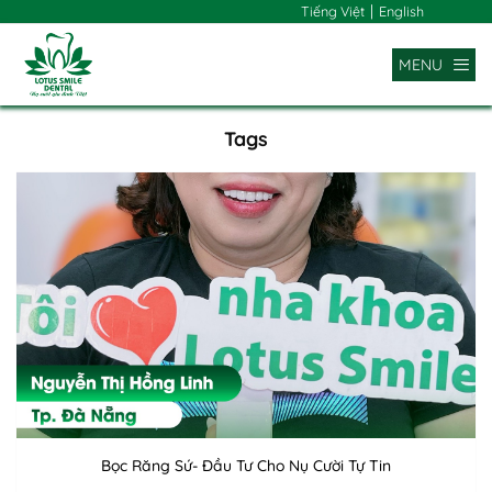
|
Tiếng Việt
English
MENU
Tags
Bọc Răng Sứ- Đầu Tư Cho Nụ Cười Tự Tin