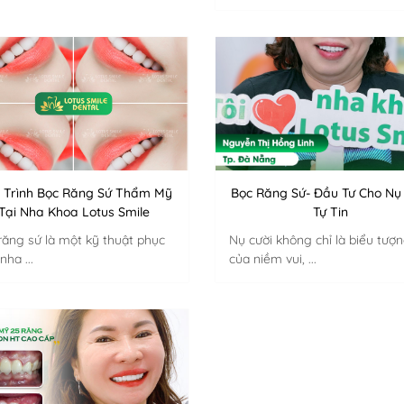
x
 Trình Bọc Răng Sứ Thẩm Mỹ
Bọc Răng Sứ- Đầu Tư Cho Nụ
Tại Nha Khoa Lotus Smile
Tự Tin
răng sứ là một kỹ thuật phục
Nụ cười không chỉ là biểu tượ
nha ...
của niềm vui, ...