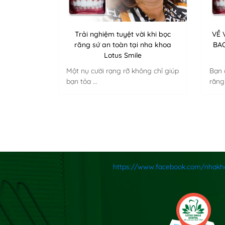
Trải nghiệm tuyệt vời khi bọc
VỀ 
răng sứ an toàn tại nha khoa
BA
Lotus Smile
Một nụ cười rạng rỡ không chỉ giúp
Bạn 
bạn tỏa ...
răng 
https://www.facebook.com/nhakh