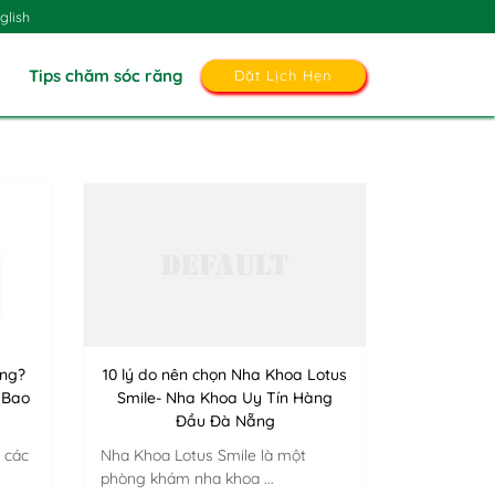
glish
Tips chăm sóc răng
Đặt Lịch Hẹn
ông?
10 lý do nên chọn Nha Khoa Lotus
 Bao
Smile- Nha Khoa Uy Tín Hàng
Đầu Đà Nẵng
 các
Nha Khoa Lotus Smile là một
phòng khám nha khoa ...