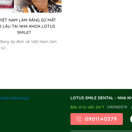
XÁC NHẬN / SEND
VIỆT NAM LÀM RĂNG SỨ MẤT
O LÂU TẠI NHA KHOA LOTUS
SMILE?
đang dự định về Việt Nam làm
sứ ...
oalotusdanang/
LOTUS SMILE DENTAL - NHA K
Bác sĩ tư vấn 24/7
0901140379
0901140379