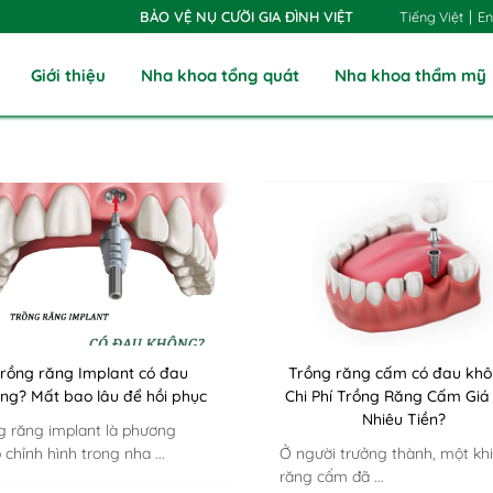
|
Tiếng Việt
En
BẢO VỆ NỤ CƯỜI GIA ĐÌNH VIỆT
Giới thiệu
Nha khoa tổng quát
Nha khoa thẩm mỹ
rồng răng Implant có đau
Trồng răng cấm có đau kh
ng? Mất bao lâu để hồi phục
Chi Phí Trồng Răng Cấm Giá
Nhiêu Tiền?
g răng implant là phương
 chỉnh hình trong nha ...
Ở người trưởng thành, một khi
răng cấm đã ...