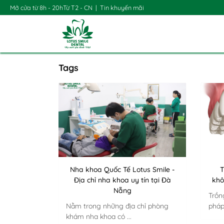
Mở cửa từ 8h - 20h
Từ T2 - CN
|
Tin khuyến mãi
Tags
Nha khoa Quốc Tế Lotus Smile -
T
Địa chỉ nha khoa uy tín tại Đà
khô
Nẵng
Trồn
Nằm trong những địa chỉ phòng
pháp
khám nha khoa có ...