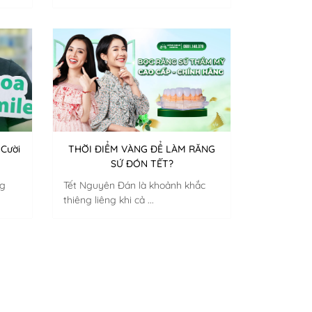
 Cười
THỜI ĐIỂM VÀNG ĐỂ LÀM RĂNG
SỨ ĐÓN TẾT?
ng
Tết Nguyên Đán là khoảnh khắc
thiêng liêng khi cả ...