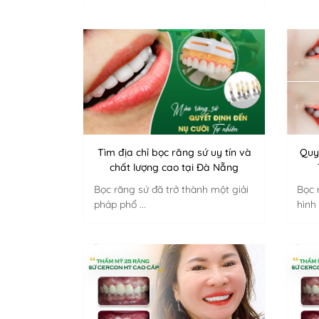
Tìm địa chỉ bọc răng sứ uy tín và
Quy
chất lượng cao tại Đà Nẵng
Bọc răng sứ đã trở thành một giải
Bọc 
pháp phổ ...
hình 