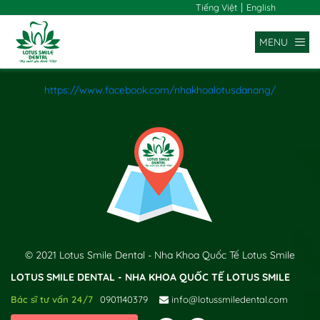
|
Tiếng Việt
English
MENU
https://www.facebook.com/nhakhoalotusdanang/
x
© 2021 Lotus Smile Dental - Nha Khoa Quốc Tế Lotus Smile
LOTUS SMILE DENTAL - NHA KHOA QUỐC TẾ LOTUS SMILE
Bác sĩ tư vấn 24/7
0901140379
info@lotussmiledental.com