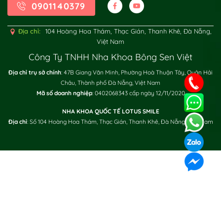
0901140379
Địa chỉ:
104 Hoàng Hoa Thám, Thạc Gián, Thanh Khê, Đà Nẵng,
Việt Nam
Công Ty TNHH Nha Khoa Bông Sen Việt
Địa chỉ trụ sở chính
: 47B Giang Văn Minh, Phường Hoà Thuận Tây, Quận Hải
Châu, Thành phố Đà Nẵng, Việt Nam
XÁC NHẬN / SEND
Mã số doanh nghiệp
: 0402068343 cấp ngày 12/11/2020
NHA KHOA QUỐC TẾ LOTUS SMILE
Địa chỉ
: Số 104 Hoàng Hoa Thám, Thạc Gián, Thanh Khê, Đà Nẵng, Việt Nam