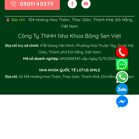
0901140379
Địa chỉ:
104 Hoàng Hoa Thám, Thạc Gián, Thanh Khê, Đà Nẵng,
Việt Nam
Công Ty TNHH Nha Khoa Bông Sen Việt
Địa chỉ trụ sở chính
: 47B Giang Văn Minh, Phường Hoà Thuận Tây, Quận Hải
Châu, Thành phố Đà Nẵng, Việt Nam
XÁC NHẬN / SEND
Mã số doanh nghiệp
: 0402068343 cấp ngày 12/11/2020
NHA KHOA QUỐC TẾ LOTUS SMILE
Địa chỉ
: Số 104 Hoàng Hoa Thám, Thạc Gián, Thanh Khê, Đà Nẵng, Việt Nam