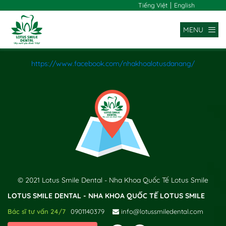
|
Tiếng Việt
English
MENU
https://www.facebook.com/nhakhoalotusdanang/
x
© 2021 Lotus Smile Dental - Nha Khoa Quốc Tế Lotus Smile
LOTUS SMILE DENTAL - NHA KHOA QUỐC TẾ LOTUS SMILE
Bác sĩ tư vấn 24/7
0901140379
info@lotussmiledental.com