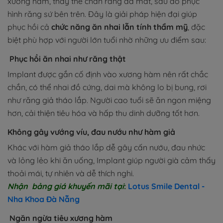
xương hàm, thay thế chân răng đã mất, sau đó phục
hình răng sứ bên trên. Đây là giải pháp hiện đại giúp
phục hồi cả
chức năng ăn nhai lẫn tính thẩm mỹ
, đặc
biệt phù hợp với người lớn tuổi nhờ những ưu điểm sau:
Phục hồi ăn nhai như răng thật
Implant được gắn cố định vào xương hàm nên rất chắc
chắn, có thể nhai đồ cứng, dai mà không lo bị bung, rơi
như răng giả tháo lắp. Người cao tuổi sẽ ăn ngon miệng
hơn, cải thiện tiêu hóa và hấp thu dinh dưỡng tốt hơn.
Không gây vướng víu, đau nướu như hàm giả
Khác với hàm giả tháo lắp dễ gây cấn nướu, đau nhức
và lỏng lẻo khi ăn uống, Implant giúp người già cảm thấy
thoải mái, tự nhiên và dễ thích nghi.
Nhận bảng giá khuyến mãi tại
:
Lotus Smile Dental -
Nha Khoa Đà Nẵng
Ngăn ngừa tiêu xương hàm