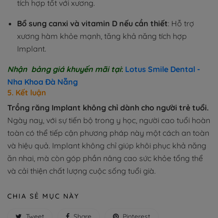
tích hợp tốt với xương.
Bổ sung canxi và vitamin D nếu cần thiết
: Hỗ trợ
xương hàm khỏe mạnh, tăng khả năng tích hợp
Implant.
Nhận bảng giá khuyến mãi tại
:
Lotus Smile Dental -
Nha Khoa Đà Nẵng
5. Kết luận
Trồng răng Implant không chỉ dành cho người trẻ tuổi.
Ngày nay, với sự tiến bộ trong y học, người cao tuổi hoàn
toàn có thể tiếp cận phương pháp này một cách an toàn
và hiệu quả. Implant không chỉ giúp khôi phục khả năng
ăn nhai, mà còn góp phần nâng cao sức khỏe tổng thể
và cải thiện chất lượng cuộc sống tuổi già.
CHIA SẺ MỤC NÀY
Tweet
Share
Pinterest