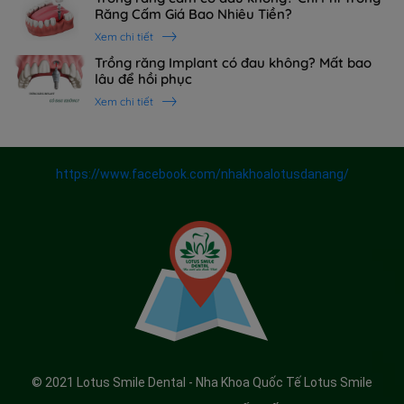
Răng Cấm Giá Bao Nhiêu Tiền?
Xem chi tiết
Trồng răng Implant có đau không? Mất bao
lâu để hồi phục
Xem chi tiết
https://www.facebook.com/nhakhoalotusdanang/
© 2021 Lotus Smile Dental - Nha Khoa Quốc Tế Lotus Smile