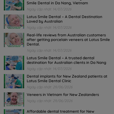
Smile Dental in Da Nang, Vietnam
Ngày cập nhật: 14/07/2026
Lotus Smile Dental – A Dental Destination
Loved by Australian
Ngày cập nhật: 14/07/2026
Real-life reviews from Australian customers
after getting porcelain veneers at Lotus Smile
Dental.
Ngày cập nhật: 14/07/2026
Lotus Smile Dental – A trusted dental
destination for Australian clients in Da Nang
Ngày cập nhật: 14/07/2026
Dental implants for New Zealand patients at
Lotus Smile Dental Clinic
Ngày cập nhật: 29/06/2026
Veneers in Vietnam for New Zealanders
Ngày cập nhật: 29/06/2026
Affordable dental treatment for New