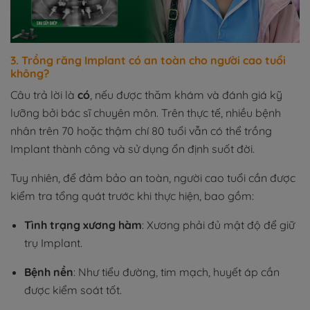
3. Trồng răng Implant có an toàn cho người cao tuổi
không?
Câu trả lời là
có
, nếu được thăm khám và đánh giá kỹ
lưỡng bởi bác sĩ chuyên môn. Trên thực tế, nhiều bệnh
nhân trên 70 hoặc thậm chí 80 tuổi vẫn có thể trồng
Implant thành công và sử dụng ổn định suốt đời.
Tuy nhiên, để đảm bảo an toàn, người cao tuổi cần được
kiểm tra tổng quát trước khi thực hiện, bao gồm:
Tình trạng xương hàm
: Xương phải đủ mật độ để giữ
trụ Implant.
Bệnh nền
: Như tiểu đường, tim mạch, huyết áp cần
được kiểm soát tốt.