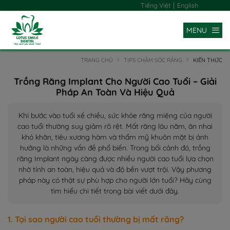
|
Tiếng Việt
English
MENU
TRANG CHỦ
TIPS CHĂM SÓC RĂNG
KIẾN THỨC
Trồng Răng Implant Cho Người Cao Tuổi – Giải
Pháp An Toàn Và Hiệu Quả
Khi bước vào tuổi xế chiều, sức khỏe răng miệng của người
cao tuổi thường suy giảm rõ rệt. Mất răng lâu năm, ăn nhai
khó khăn, tiêu xương hàm và thẩm mỹ khuôn mặt bị ảnh
hưởng là những vấn đề phổ biến. Trong bối cảnh đó, trồng
răng Implant ngày càng được nhiều người cao tuổi lựa chọn
nhờ tính an toàn, hiệu quả và độ bền vượt trội. Vậy phương
pháp này có thật sự phù hợp cho người lớn tuổi? Hãy cùng
tìm hiểu chi tiết trong bài viết dưới đây.
1. Tại sao người cao tuổi thường bị mất răng?