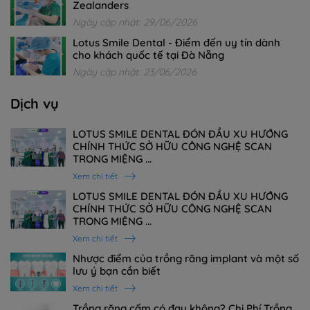
Zealanders
Ngày cập nhật: 29/06/2026
Lotus Smile Dental - Điểm đến uy tín dành
cho khách quốc tế tại Đà Nẵng
Ngày cập nhật: 23/06/2026
Dịch vụ
LOTUS SMILE DENTAL ĐÓN ĐẦU XU HƯỚNG
CHÍNH THỨC SỞ HỮU CÔNG NGHỆ SCAN
TRONG MIỆNG ...
Xem chi tiết
LOTUS SMILE DENTAL ĐÓN ĐẦU XU HƯỚNG
CHÍNH THỨC SỞ HỮU CÔNG NGHỆ SCAN
TRONG MIỆNG ...
Xem chi tiết
Nhược điểm của trồng răng implant và một số
lưu ý bạn cần biết
Xem chi tiết
Trồng răng cấm có đau không? Chi Phí Trồng