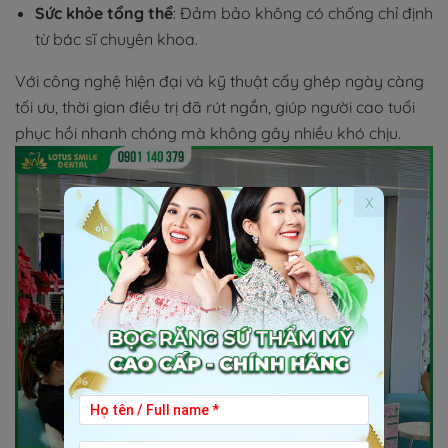
Sức khỏe tổng thể
: Đảm bảo không có chống chỉ định
từ bác sĩ chuyên khoa.
Với công nghệ hiện đại và kỹ thuật cấy ghép ngày càng
tối ưu, thời gian điều trị đã rút ngắn, giúp người cao tuổi
phục hồi nhanh chóng mà không gây nhiều khó chịu.
x