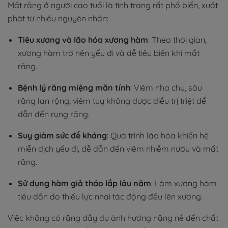
Mất răng ở người cao tuổi là tình trạng rất phổ biến, xuất
phát từ nhiều nguyên nhân:
Tiêu xương và lão hóa xương hàm
: Theo thời gian,
xương hàm trở nên yếu đi và dễ tiêu biến khi mất
răng.
Bệnh lý răng miệng mãn tính
: Viêm nha chu, sâu
răng lan rộng, viêm tủy không được điều trị triệt để
dẫn đến rụng răng.
Suy giảm sức đề kháng
: Quá trình lão hóa khiến hệ
miễn dịch yếu đi, dễ dẫn đến viêm nhiễm nướu và mất
răng.
Sử dụng hàm giả tháo lắp lâu năm
: Làm xương hàm
tiêu dần do thiếu lực nhai tác động đều lên xương.
Việc không có răng đầy đủ ảnh hưởng nặng nề đến chất