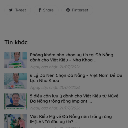
Tweet
Share
Pinterest
Tin khác
Phòng khám nha khoa uy tín tại Đà Nẵng
dành cho Việt Kiều – Nha Khoa ...
Ngày cập nhật: 21/07/2026
6 Lý Do Nên Chọn Đà Nẵng – Việt Nam Để Du
Lịch Nha Khoa
Ngày cập nhật: 21/07/2026
5 điều cần lưu ý dành cho Việt Kiều từ Mỹvề
Đà Nẵng trồng răng Implant. ...
Ngày cập nhật: 21/07/2026
Việt Kiều Mỹ về Đà Nẵng nên trồng răng
IM[LANTở đâu uy tín? ...