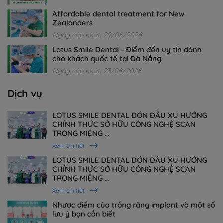
Affordable dental treatment for New
Zealanders
Ngày cập nhật: 29/06/2026
Lotus Smile Dental - Điểm đến uy tín dành
cho khách quốc tế tại Đà Nẵng
Ngày cập nhật: 23/06/2026
Dịch vụ
LOTUS SMILE DENTAL ĐÓN ĐẦU XU HƯỚNG
CHÍNH THỨC SỞ HỮU CÔNG NGHỆ SCAN
TRONG MIỆNG ...
Xem chi tiết
LOTUS SMILE DENTAL ĐÓN ĐẦU XU HƯỚNG
CHÍNH THỨC SỞ HỮU CÔNG NGHỆ SCAN
TRONG MIỆNG ...
Xem chi tiết
Nhược điểm của trồng răng implant và một số
lưu ý bạn cần biết