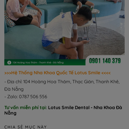
>>>Hệ Thống Nha Khoa Quốc Tế Lotus Smile <<<<
- Địa chỉ: 104 Hoàng Hoa Thám, Thạc Gián, Thanh Khê,
Đà Nẵng
- Zalo: 0787 506 556
Tư vấn miễn phí tại:
Lotus Smile Dental - Nha Khoa Đà
Nẵng
CHIA SẺ MỤC NÀY