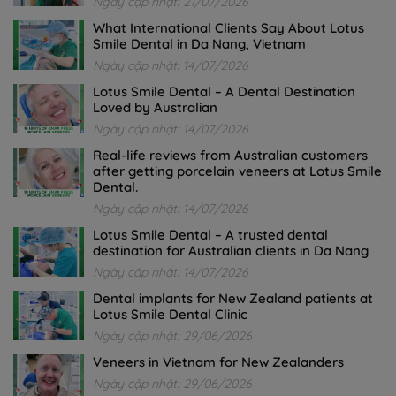
Ngày cập nhật: 21/07/2026
What International Clients Say About Lotus
Smile Dental in Da Nang, Vietnam
Ngày cập nhật: 14/07/2026
Lotus Smile Dental – A Dental Destination
Loved by Australian
Ngày cập nhật: 14/07/2026
Real-life reviews from Australian customers
after getting porcelain veneers at Lotus Smile
Dental.
Ngày cập nhật: 14/07/2026
Lotus Smile Dental – A trusted dental
destination for Australian clients in Da Nang
Ngày cập nhật: 14/07/2026
Dental implants for New Zealand patients at
Lotus Smile Dental Clinic
Ngày cập nhật: 29/06/2026
Veneers in Vietnam for New Zealanders
Ngày cập nhật: 29/06/2026