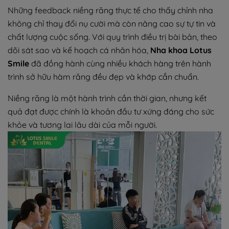
Những feedback niềng răng thực tế cho thấy chỉnh nha
không chỉ thay đổi nụ cười mà còn nâng cao sự tự tin và
chất lượng cuộc sống. Với quy trình điều trị bài bản, theo
dõi sát sao và kế hoạch cá nhân hóa,
Nha khoa Lotus
Smile
đã đồng hành cùng nhiều khách hàng trên hành
trình sở hữu hàm răng đều đẹp và khớp cắn chuẩn.
Niềng răng là một hành trình cần thời gian, nhưng kết
quả đạt được chính là khoản đầu tư xứng đáng cho sức
khỏe và tương lai lâu dài của mỗi người.