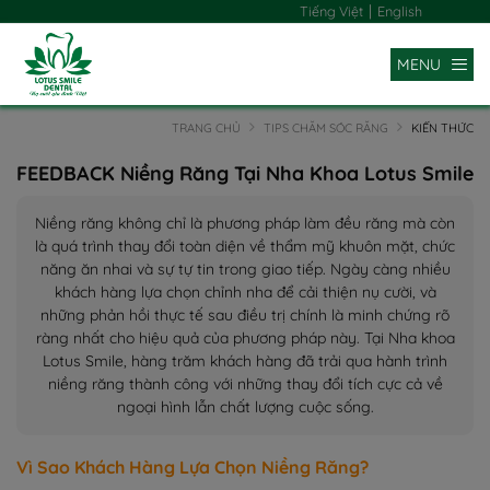
|
Tiếng Việt
English
MENU
TRANG CHỦ
TIPS CHĂM SÓC RĂNG
KIẾN THỨC
FEEDBACK Niềng Răng Tại Nha Khoa Lotus Smile
Niềng răng không chỉ là phương pháp làm đều răng mà còn
là quá trình thay đổi toàn diện về thẩm mỹ khuôn mặt, chức
năng ăn nhai và sự tự tin trong giao tiếp. Ngày càng nhiều
khách hàng lựa chọn chỉnh nha để cải thiện nụ cười, và
những phản hồi thực tế sau điều trị chính là minh chứng rõ
ràng nhất cho hiệu quả của phương pháp này. Tại Nha khoa
Lotus Smile, hàng trăm khách hàng đã trải qua hành trình
niềng răng thành công với những thay đổi tích cực cả về
ngoại hình lẫn chất lượng cuộc sống.
Vì Sao Khách Hàng Lựa Chọn Niềng Răng?