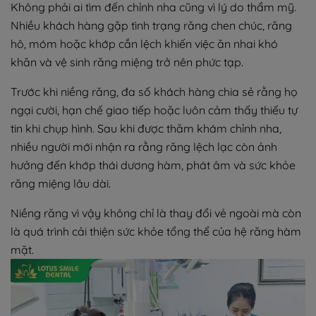
Không phải ai tìm đến chỉnh nha cũng vì lý do thẩm mỹ.
Nhiều khách hàng gặp tình trạng răng chen chúc, răng
hô, móm hoặc khớp cắn lệch khiến việc ăn nhai khó
khăn và vệ sinh răng miệng trở nên phức tạp.
Trước khi niềng răng, đa số khách hàng chia sẻ rằng họ
ngại cười, hạn chế giao tiếp hoặc luôn cảm thấy thiếu tự
tin khi chụp hình. Sau khi được thăm khám chỉnh nha,
nhiều người mới nhận ra rằng răng lệch lạc còn ảnh
hưởng đến khớp thái dương hàm, phát âm và sức khỏe
răng miệng lâu dài.
Niềng răng vì vậy không chỉ là thay đổi vẻ ngoài mà còn
là quá trình cải thiện sức khỏe tổng thể của hệ răng hàm
mặt.