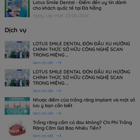
Lotus Smile Dental - Điểm đến uy tín dành
cho khách quốc tế tại Đà Nẵng
Ngày cập nhật: 23/06/2026
Dịch vụ
LOTUS SMILE DENTAL ĐÓN ĐẦU XU HƯỚNG
CHÍNH THỨC SỞ HỮU CÔNG NGHỆ SCAN
TRONG MIỆNG ...
Xem chi tiết
LOTUS SMILE DENTAL ĐÓN ĐẦU XU HƯỚNG
CHÍNH THỨC SỞ HỮU CÔNG NGHỆ SCAN
TRONG MIỆNG ...
Xem chi tiết
Nhược điểm của trồng răng implant và một số
lưu ý bạn cần biết
Xem chi tiết
Trồng răng cấm có đau không? Chi Phí Trồng
Răng Cấm Giá Bao Nhiêu Tiền?
Xem chi tiết