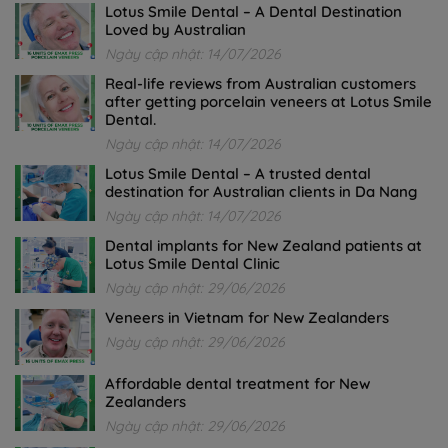
Lotus Smile Dental – A Dental Destination
Loved by Australian
Ngày cập nhật: 14/07/2026
Real-life reviews from Australian customers
after getting porcelain veneers at Lotus Smile
Dental.
Ngày cập nhật: 14/07/2026
Lotus Smile Dental – A trusted dental
destination for Australian clients in Da Nang
Ngày cập nhật: 14/07/2026
Dental implants for New Zealand patients at
Lotus Smile Dental Clinic
Ngày cập nhật: 29/06/2026
Veneers in Vietnam for New Zealanders
Ngày cập nhật: 29/06/2026
Affordable dental treatment for New
Zealanders
Ngày cập nhật: 29/06/2026