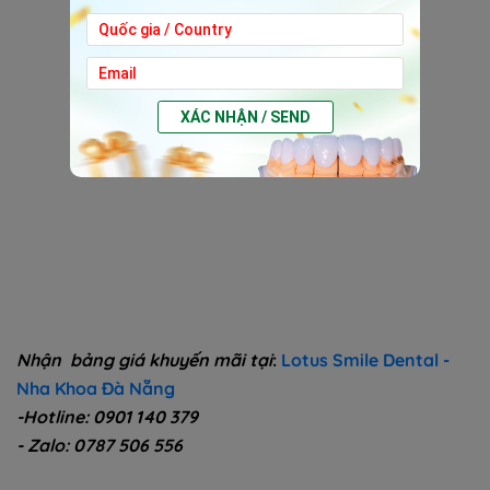
XÁC NHẬN / SEND
Nhận bảng giá khuyến mãi tại
:
Lotus Smile Dental -
Nha Khoa Đà Nẵng
-Hotline: 0901 140 379
- Zalo: 0787 506 556