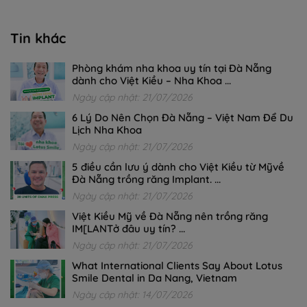
Tin khác
Phòng khám nha khoa uy tín tại Đà Nẵng
dành cho Việt Kiều – Nha Khoa ...
Ngày cập nhật: 21/07/2026
6 Lý Do Nên Chọn Đà Nẵng – Việt Nam Để Du
Lịch Nha Khoa
Ngày cập nhật: 21/07/2026
5 điều cần lưu ý dành cho Việt Kiều từ Mỹvề
Đà Nẵng trồng răng Implant. ...
Ngày cập nhật: 21/07/2026
Việt Kiều Mỹ về Đà Nẵng nên trồng răng
IM[LANTở đâu uy tín? ...
Ngày cập nhật: 21/07/2026
What International Clients Say About Lotus
Smile Dental in Da Nang, Vietnam
Ngày cập nhật: 14/07/2026