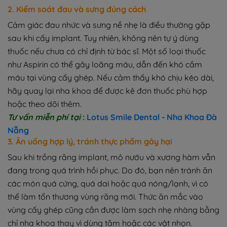
2. Kiểm soát đau và sưng đúng cách
Cảm giác đau nhức và sưng nề nhẹ là điều thường gặp
sau khi cấy implant. Tuy nhiên, không nên tự ý dùng
thuốc nếu chưa có chỉ định từ bác sĩ. Một số loại thuốc
như Aspirin có thể gây loãng máu, dẫn đến khó cầm
máu tại vùng cấy ghép. Nếu cảm thấy khó chịu kéo dài,
hãy quay lại nha khoa để được kê đơn thuốc phù hợp
hoặc theo dõi thêm.
Tư vấn miễn phí tại
:
Lotus Smile Dental - Nha Khoa Đà
Nẵng
3. Ăn uống hợp lý, tránh thực phẩm gây hại
Sau khi trồng răng implant, mô nướu và xương hàm vẫn
đang trong quá trình hồi phục. Do đó, bạn nên tránh ăn
các món quá cứng, quá dai hoặc quá nóng/lạnh, vì có
thể làm tổn thương vùng răng mới. Thức ăn mắc vào
vùng cấy ghép cũng cần được làm sạch nhẹ nhàng bằng
chỉ nha khoa thay vì dùng tăm hoặc các vật nhọn.