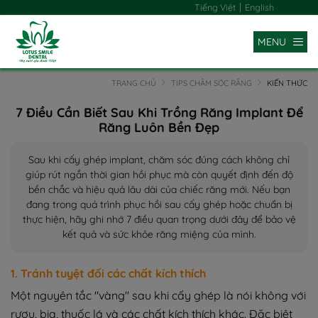
|
Tiếng Việt
English
MENU
TRANG CHỦ
TIPS CHĂM SÓC RĂNG
KIẾN THỨC
7 Điều Cần Biết Sau Khi Trồng Răng Implant Để
Răng Luôn Bền Đẹp
Sau khi cấy ghép implant, chăm sóc đúng cách không chỉ
giúp rút ngắn thời gian hồi phục mà còn quyết định đến độ
bền chắc và hiệu quả lâu dài của chiếc răng mới. Nếu bạn
đang trong quá trình phục hồi sau cấy ghép hoặc chuẩn bị
thực hiện, hãy ghi nhớ 7 điều quan trọng dưới đây để bảo vệ
kết quả và sức khỏe răng miệng của mình.
1. Tránh tuyệt đối các chất kích thích
Một nguyên tắc "vàng" sau khi cấy ghép là nói không với
rượu, bia, thuốc lá và các chất kích thích khác. Đặc biệt