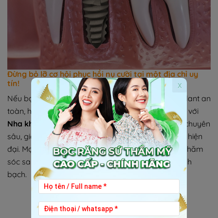
Đừng bỏ lỡ cơ hội phục hồi nụ cười tại một địa chỉ uy
tín!
x
Nếu bạn đang tìm một nơi thực hiện cấy ghép implant an
toàn, hiệu quả và được chăm sóc tận tình, hãy đến với
Nha khoa Lotus Smile
– nơi quy tụ đội ngũ bác sĩ chuyên
sâu, giàu kinh nghiệm, cùng hệ thống trang thiết bị hiện
đại. Mọi thắc mắc về quá trình điều trị, chi phí hay chăm
sóc sau phẫu thuật sẽ được giải đáp chi tiết và minh
bạch.