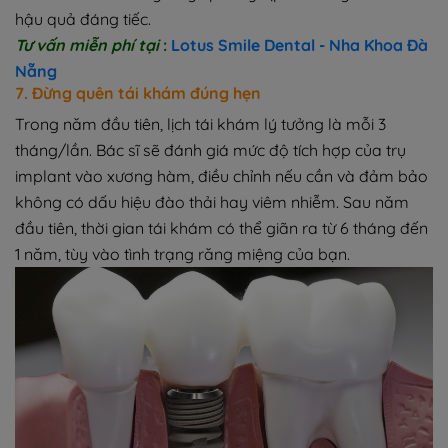
hậu quả đáng tiếc.
Tư vấn miễn phí tại
:
Lotus Smile Dental - Nha Khoa Đà
Nẵng
7. Đừng quên tái khám đúng hẹn
Trong năm đầu tiên, lịch tái khám lý tưởng là mỗi 3
tháng/lần. Bác sĩ sẽ đánh giá mức độ tích hợp của trụ
implant vào xương hàm, điều chỉnh nếu cần và đảm bảo
không có dấu hiệu đào thải hay viêm nhiễm. Sau năm
đầu tiên, thời gian tái khám có thể giãn ra từ 6 tháng đến
1 năm, tùy vào tình trạng răng miệng của bạn.