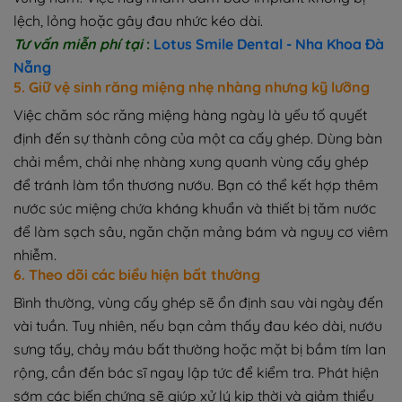
lệch, lỏng hoặc gây đau nhức kéo dài.
Tư vấn miễn phí tại
:
Lotus Smile Dental - Nha Khoa Đà
Nẵng
5. Giữ vệ sinh răng miệng nhẹ nhàng nhưng kỹ lưỡng
Việc chăm sóc răng miệng hàng ngày là yếu tố quyết
định đến sự thành công của một ca cấy ghép. Dùng bàn
chải mềm, chải nhẹ nhàng xung quanh vùng cấy ghép
để tránh làm tổn thương nướu. Bạn có thể kết hợp thêm
nước súc miệng chứa kháng khuẩn và thiết bị tăm nước
để làm sạch sâu, ngăn chặn mảng bám và nguy cơ viêm
nhiễm.
6. Theo dõi các biểu hiện bất thường
Bình thường, vùng cấy ghép sẽ ổn định sau vài ngày đến
vài tuần. Tuy nhiên, nếu bạn cảm thấy đau kéo dài, nướu
sưng tấy, chảy máu bất thường hoặc mặt bị bầm tím lan
rộng, cần đến bác sĩ ngay lập tức để kiểm tra. Phát hiện
sớm các biến chứng sẽ giúp xử lý kịp thời và giảm thiểu