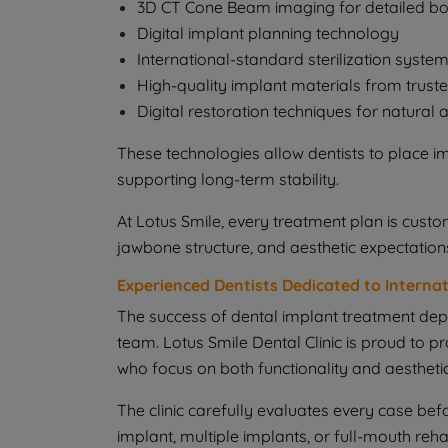
3D CT Cone Beam imaging for detailed b
Digital implant planning technology
International-standard sterilization syste
High-quality implant materials from trust
Digital restoration techniques for natural 
These technologies allow dentists to place i
supporting long-term stability.
At Lotus Smile, every treatment plan is custom
jawbone structure, and aesthetic expectation
Experienced Dentists Dedicated to Internat
The success of dental implant treatment depe
team. Lotus Smile Dental Clinic is proud to 
who focus on both functionality and aesthetic
The clinic carefully evaluates every case bef
implant, multiple implants, or full-mouth reh