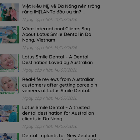
Việt Kiều Mỹ về Đà Nẵng nên trồng
răng IM[LANTở đâu uy tín? ...
Ngày cập nhật: 21/07/2026
What International Clients Say
About Lotus Smile Dental in Da
Nang, Vietnam
Ngày cập nhật: 14/07/2026
Lotus Smile Dental – A Dental
Destination Loved by Australian
Ngày cập nhật: 14/07/2026
Real-life reviews from Australian
customers after getting porcelain
veneers at Lotus Smile Dental.
Ngày cập nhật: 14/07/2026
Lotus Smile Dental – A trusted
dental destination for Australian
clients in Da Nang
Ngày cập nhật: 14/07/2026
Dental implants for New Zealand