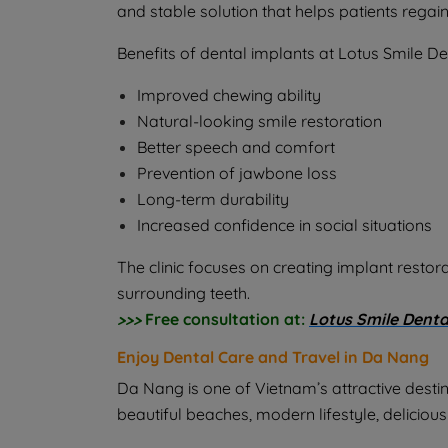
and stable solution that helps patients regain 
Benefits of dental implants at Lotus Smile Den
Improved chewing ability
Natural-looking smile restoration
Better speech and comfort
Prevention of jawbone loss
Long-term durability
Increased confidence in social situations
The clinic focuses on creating implant resto
surrounding teeth.
>>>
Free consultation at:
Lotus Smile Dent
Enjoy Dental Care and Travel in Da Nang
Da Nang is one of Vietnam’s attractive destina
beautiful beaches, modern lifestyle, delicio