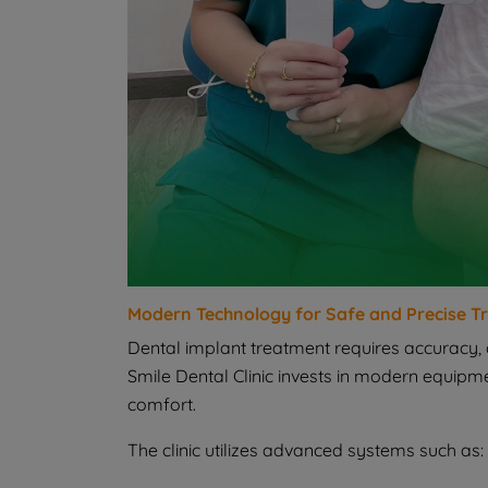
Modern Technology for Safe and Precise 
Dental implant treatment requires accuracy,
Smile Dental Clinic invests in modern equip
comfort.
The clinic utilizes advanced systems such as: