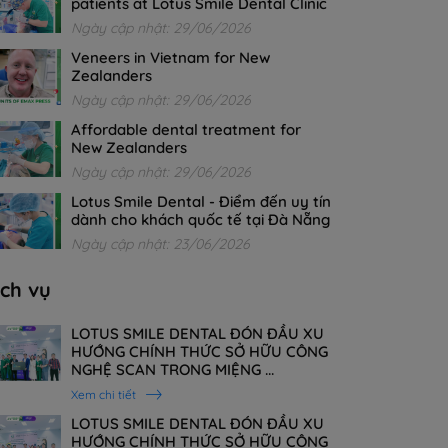
patients at Lotus Smile Dental Clinic
Ngày cập nhật: 29/06/2026
Veneers in Vietnam for New
Zealanders
Ngày cập nhật: 29/06/2026
Affordable dental treatment for
New Zealanders
Ngày cập nhật: 29/06/2026
Lotus Smile Dental - Điểm đến uy tín
dành cho khách quốc tế tại Đà Nẵng
Ngày cập nhật: 23/06/2026
ịch vụ
LOTUS SMILE DENTAL ĐÓN ĐẦU XU
HƯỚNG CHÍNH THỨC SỞ HỮU CÔNG
NGHỆ SCAN TRONG MIỆNG ...
Xem chi tiết
LOTUS SMILE DENTAL ĐÓN ĐẦU XU
HƯỚNG CHÍNH THỨC SỞ HỮU CÔNG