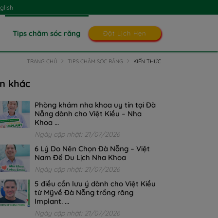
glish
Tips chăm sóc răng
Đặt Lịch Hẹn
TRANG CHỦ
TIPS CHĂM SÓC RĂNG
KIẾN THỨC
in khác
Phòng khám nha khoa uy tín tại Đà
Nẵng dành cho Việt Kiều – Nha
Khoa ...
Ngày cập nhật: 21/07/2026
6 Lý Do Nên Chọn Đà Nẵng – Việt
Nam Để Du Lịch Nha Khoa
Ngày cập nhật: 21/07/2026
5 điều cần lưu ý dành cho Việt Kiều
từ Mỹvề Đà Nẵng trồng răng
Implant. ...
Ngày cập nhật: 21/07/2026