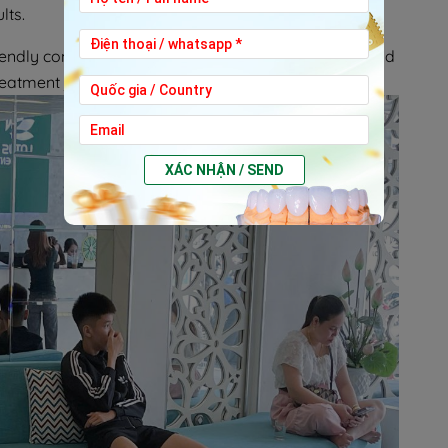
lts.
riendly communication, professional consultations, and
treatment journey.
XÁC NHẬN / SEND