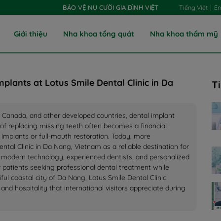
|
Tiếng Việt
En
BẢO VỆ NỤ CƯỜI GIA ĐÌNH VIỆT
Giới thiệu
Nha khoa tổng quát
Nha khoa thẩm mỹ
plants at Lotus Smile Dental Clinic in Da
T
, Canada, and other developed countries, dental implant
of replacing missing teeth often becomes a financial
 implants or full-mouth restoration. Today, more
ntal Clinic in Da Nang, Vietnam as a reliable destination for
h modern technology, experienced dentists, and personalized
 patients seeking professional dental treatment while
ful coastal city of Da Nang, Lotus Smile Dental Clinic
d hospitality that international visitors appreciate during