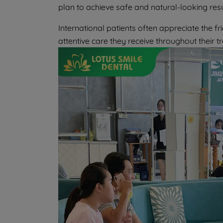
plan to achieve safe and natural-looking resu
International patients often appreciate the f
attentive care they receive throughout their 