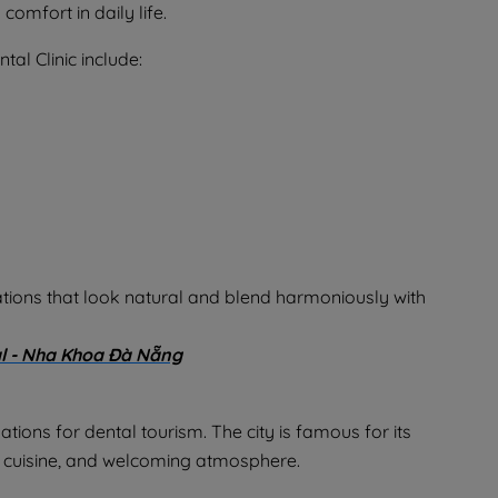
comfort in daily life.
tal Clinic include:
rations that look natural and blend harmoniously with
al - Nha Khoa Đà Nẵng
tions for dental tourism. The city is famous for its
us cuisine, and welcoming atmosphere.