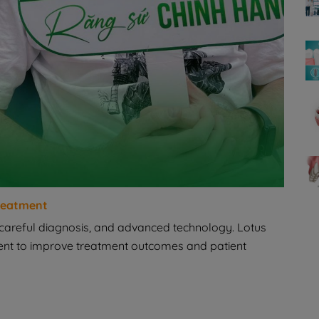
Treatment
 careful diagnosis, and advanced technology. Lotus
ment to improve treatment outcomes and patient