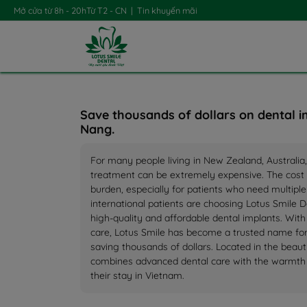
Mở cửa từ 8h - 20h
Từ T2 - CN
|
Tin khuyến mãi
Save thousands of dollars on dental im
Nang.
For many people living in New Zealand, Australia
treatment can be extremely expensive. The cost 
burden, especially for patients who need multiple
international patients are choosing Lotus Smile De
high-quality and affordable dental implants. Wit
care, Lotus Smile has become a trusted name for
saving thousands of dollars. Located in the beauti
combines advanced dental care with the warmth an
their stay in Vietnam.