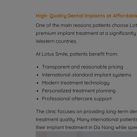
High- Quality Dental Implants at Affordabl
One of the main reasons patients choose Lotus
premium implant treatment at a significant
Western countries.
At Lotus Smile, patients benefit from:
Transparent and reasonable pricing
International-standard implant systems
Modern treatment technology
Personalized treatment planning
Professional aftercare support
The clinic focuses on providing long-term de
treatment quality. Many international patient
their implant treatment in Da Nang while spe