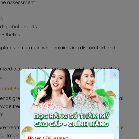
one assessment
ms
ed global brands
aesthetics
mplants accurately while minimizing discomfort and
ized according to the patient’s oral health condition,
x
s.
ional Patients
nds greatly on the experience and skills of the dental
provide treatment performed by experienced dentists
s.
ore treatment begins. Whether patients require a single
abilitation, the team develops a personalized treatment