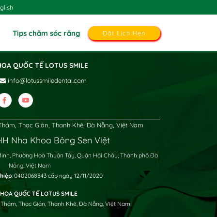
glish
Tips chăm sóc răng
Đặt Lịch Hẹn
HOA QUỐC TẾ LOTUS SMILE
info@lotussmiledental.com
hám, Thạc Gián, Thanh Khê, Đà Nẵng, Việt Nam
H Nha Khoa Bông Sen Việt
Minh, Phường Hoà Thuận Tây, Quận Hải Châu, Thành phố Đà
Nẵng, Việt Nam
hiệp
: 0402068343 cấp ngày 12/11/2020
HOA QUỐC TẾ LOTUS SMILE
 Thám, Thạc Gián, Thanh Khê, Đà Nẵng, Việt Nam