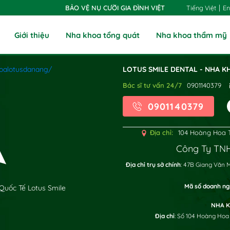
|
Tiếng Việt
En
BẢO VỆ NỤ CƯỜI GIA ĐÌNH VIỆT
Giới thiệu
Nha khoa tổng quát
Nha khoa thẩm mỹ
oalotusdanang/
LOTUS SMILE DENTAL - NHA K
Bác sĩ tư vấn 24/7
0901140379
0901140379
Địa chỉ:
104 Hoàng Hoa T
Công Ty TNH
x
Địa chỉ trụ sở chính
: 47B Giang Văn 
Mã số doanh ng
Quốc Tế Lotus Smile
NHA K
Địa chỉ
: Số 104 Hoàng Hoa