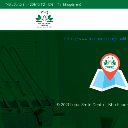
Mở cửa từ 8h - 20h
Từ T2 - CN
|
Tin khuyến mãi
https://www.facebook.com/nhakh
© 2021 Lotus Smile Dental - Nha Khoa 