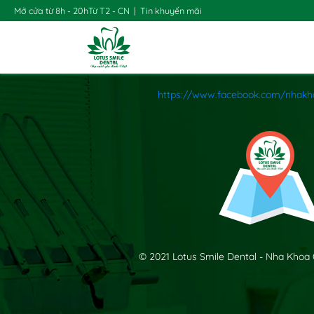
Mở cửa từ 8h - 20h
Từ T2 - CN
|
Tin khuyến mãi
https://www.facebook.com/nhakh
© 2021 Lotus Smile Dental - Nha Khoa 