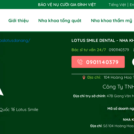
|
Tiếng Việt
En
BẢO VỆ NỤ CƯỜI GIA ĐÌNH VIỆT
Giới thiệu
Nha khoa tổng quát
Nha khoa thẩm mỹ
oalotusdanang/
LOTUS SMILE DENTAL - NHA K
Bác sĩ tư vấn 24/7
0901140379
0901140379
Địa chỉ:
104 Hoàng Hoa T
Công Ty TNH
x
Địa chỉ trụ sở chính
: 47B Giang Văn 
Mã số doanh ng
Quốc Tế Lotus Smile
NHA K
Địa chỉ
: Số 104 Hoàng Hoa