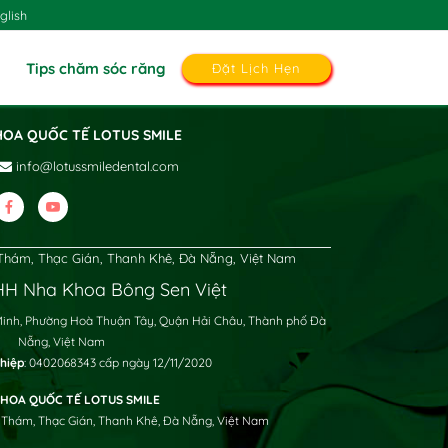
glish
Tips chăm sóc răng
Đặt Lịch Hẹn
HOA QUỐC TẾ LOTUS SMILE
info@lotussmiledental.com
hám, Thạc Gián, Thanh Khê, Đà Nẵng, Việt Nam
H Nha Khoa Bông Sen Việt
Minh, Phường Hoà Thuận Tây, Quận Hải Châu, Thành phố Đà
Nẵng, Việt Nam
hiệp
: 0402068343 cấp ngày 12/11/2020
HOA QUỐC TẾ LOTUS SMILE
 Thám, Thạc Gián, Thanh Khê, Đà Nẵng, Việt Nam