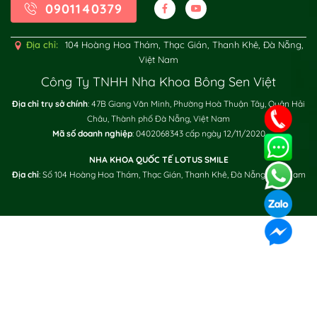
0901140379
Địa chỉ:
104 Hoàng Hoa Thám, Thạc Gián, Thanh Khê, Đà Nẵng,
Việt Nam
Công Ty TNHH Nha Khoa Bông Sen Việt
Địa chỉ trụ sở chính
: 47B Giang Văn Minh, Phường Hoà Thuận Tây, Quận Hải
Châu, Thành phố Đà Nẵng, Việt Nam
XÁC NHẬN / SEND
Mã số doanh nghiệp
: 0402068343 cấp ngày 12/11/2020
NHA KHOA QUỐC TẾ LOTUS SMILE
Địa chỉ
: Số 104 Hoàng Hoa Thám, Thạc Gián, Thanh Khê, Đà Nẵng, Việt Nam