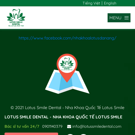
|
Tiếng Việt
English
MENU
https://www.facebook.com/nhakhoalotusdanang/
x
© 2021 Lotus Smile Dental - Nha Khoa Quốc Tế Lotus Smile
LOTUS SMILE DENTAL - NHA KHOA QUỐC TẾ LOTUS SMILE
Bác sĩ tư vấn 24/7
0901140379
info@lotussmiledental.com