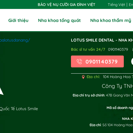
|
Tiếng Việt
En
BẢO VỆ NỤ CƯỜI GIA ĐÌNH VIỆT
Giới thiệu
Nha khoa tổng quát
Nha khoa thẩm mỹ
oalotusdanang/
LOTUS SMILE DENTAL - NHA K
Bác sĩ tư vấn 24/7
0901140379
0901140379
Địa chỉ:
104 Hoàng Hoa T
Công Ty TNH
x
Địa chỉ trụ sở chính
: 47B Giang Văn 
Mã số doanh ng
Quốc Tế Lotus Smile
NHA K
Địa chỉ
: Số 104 Hoàng Hoa