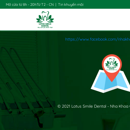
Mở cửa từ 8h - 20h
Từ T2 - CN
|
Tin khuyến mãi
https://www.facebook.com/nhakh
© 2021 Lotus Smile Dental - Nha Khoa 