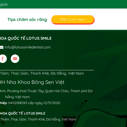
glish
Tips chăm sóc răng
Đặt Lịch Hẹn
HOA QUỐC TẾ LOTUS SMILE
info@lotussmiledental.com
hám, Thạc Gián, Thanh Khê, Đà Nẵng, Việt Nam
H Nha Khoa Bông Sen Việt
Minh, Phường Hoà Thuận Tây, Quận Hải Châu, Thành phố Đà
Nẵng, Việt Nam
hiệp
: 0402068343 cấp ngày 12/11/2020
HOA QUỐC TẾ LOTUS SMILE
 Thám, Thạc Gián, Thanh Khê, Đà Nẵng, Việt Nam