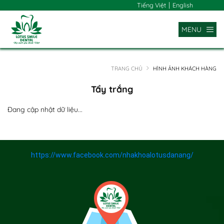
|
Tiếng Việt
English
MENU
TRANG CHỦ
HÌNH ẢNH KHÁCH HÀNG
Tẩy trắng
Đang cập nhật dữ liệu...
x
https://www.facebook.com/nhakhoalotusdanang/