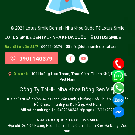
© 2021 Lotus Smile Dental - Nha Khoa Quốc Tế Lotus Smile
LOTUS SMILE DENTAL - NHA KHOA QUỐC TẾ LOTUS SMILE
Bác sĩ tư vấn 24/7
0901140379
info@lotussmiledental.com
0901140379
XÁC NHẬN / SEND
Địa chỉ:
104 Hoàng Hoa Thám, Thạc Gián, Thanh Khê, Đà Nẵng,
Việt Nam
Công Ty TNHH Nha Khoa Bông Sen Việt
Địa chỉ trụ sở chính
: 47B Giang Văn Minh, Phường Hoà Thuận Tây, Quận
Hải Châu, Thành phố Đà Nẵng, Việt Nam
Mã số doanh nghiệp
: 0402068343 cấp ngày 12/11/2020
NHA KHOA QUỐC TẾ LOTUS SMILE
Địa chỉ
: Số 104 Hoàng Hoa Thám, Thạc Gián, Thanh Khê, Đà Nẵng, Việt
Nam