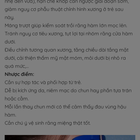
nhẹ đến vừa), hạn chế khớp cắn ngược giai đoạn sớm,
giảm nguy cơ phẫu thuật chỉnh hình xương ở trẻ sau
này.
Máng trượt giúp kiểm soát trồi răng hàm lớn mọc lên.
Tránh nguy cơ tiêu xương, tụt lợi tại nhóm răng cửa hàm
dưới.
Điều chỉnh tương quan xương, tăng chiều dài tầng mặt
dưới, cải thiện thẩm mỹ mặt móm, môi dưới bị nhô ra
quá mức,…
Nhược điểm:
Cần sự hợp tác và phối hợp từ trẻ.
Dễ bị kích ứng da, niêm mạc do chun hay phần tựa trán
hoặc cằm.
Mỗi lần thay chun mới có thể cảm thấy đau vùng hậu
hàm.
Cần chú ý vệ sinh răng miệng thật tốt.