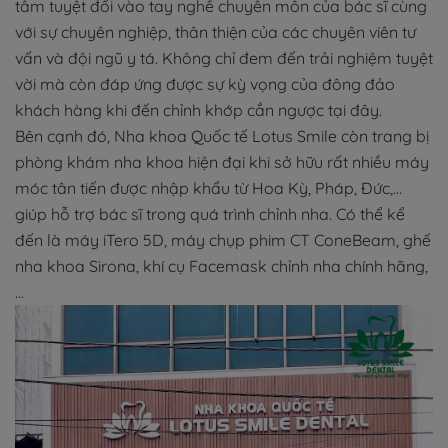
tâm tuyệt đối vào tay nghề chuyên môn của bác sĩ cùng
với sự chuyên nghiệp, thân thiện của các chuyên viên tư
vấn và đội ngũ y tá. Không chỉ đem đến trải nghiệm tuyệt
vời mà còn đáp ứng được sự kỳ vọng của đông đảo
khách hàng khi đến chỉnh khớp cắn ngược tại đây.
Bên cạnh đó, Nha khoa Quốc tế Lotus Smile còn trang bị
phòng khám nha khoa hiện đại khi sở hữu rất nhiều máy
móc tân tiến được nhập khẩu từ Hoa Kỳ, Pháp, Đức,…
giúp hỗ trợ bác sĩ trong quá trình chỉnh nha. Có thể kể
đến là máy iTero 5D, máy chụp phim CT ConeBeam, ghế
nha khoa Sirona, khí cụ Facemask chỉnh nha chính hãng,
…