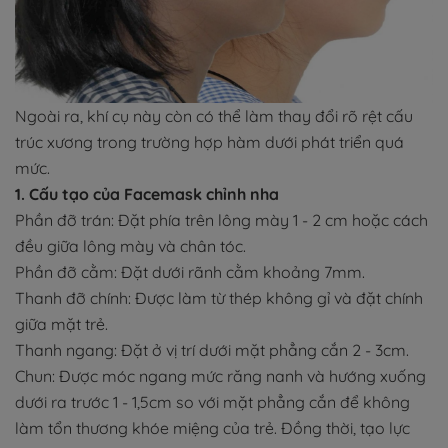
Ngoài ra, khí cụ này còn có thể làm thay đổi rõ rệt cấu
trúc xương trong trường hợp hàm dưới phát triển quá
mức.
1. Cấu tạo của Facemask chỉnh nha
Phần đỡ trán: Đặt phía trên lông mày 1 - 2 cm hoặc cách
đều giữa lông mày và chân tóc.
Phần đỡ cằm: Đặt dưới rãnh cằm khoảng 7mm.
Thanh đỡ chính: Được làm từ thép không gỉ và đặt chính
giữa mặt trẻ.
Thanh ngang: Đặt ở vị trí dưới mặt phẳng cắn 2 - 3cm.
Chun: Được móc ngang mức răng nanh và hướng xuống
dưới ra trước 1 - 1,5cm so với mặt phẳng cắn để không
làm tổn thương khóe miệng của trẻ. Đồng thời, tạo lực