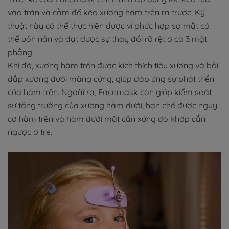
vào trán và cằm để kéo xương hàm trên ra trước. Kỹ
thuật này có thể thực hiện được vì phức hợp sọ mặt có
thể uốn nắn và đạt được sự thay đổi rõ rệt ở cả 3 mặt
phẳng.
Khi đó, xương hàm trên được kích thích tiêu xương và bồi
đắp xương dưới màng cứng, giúp đáp ứng sự phát triển
của hàm trên. Ngoài ra, Facemask còn giúp kiểm soát
sự tăng trưởng của xương hàm dưới, hạn chế được nguy
cơ hàm trên và hàm dưới mất cân xứng do khớp cắn
ngược ở trẻ.