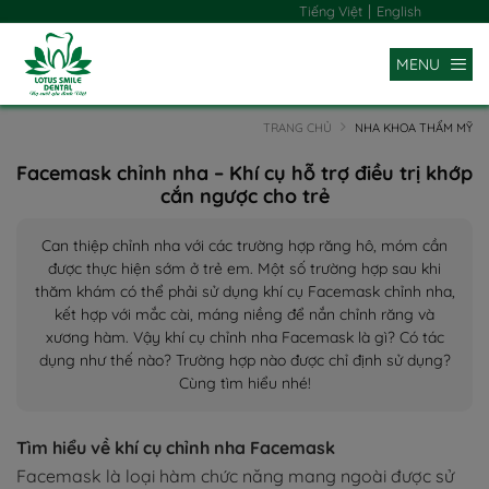
|
Tiếng Việt
English
MENU
TRANG CHỦ
NHA KHOA THẨM MỸ
Facemask chỉnh nha – Khí cụ hỗ trợ điều trị khớp
cắn ngược cho trẻ
Can thiệp chỉnh nha với các trường hợp răng hô, móm cần
được thực hiện sớm ở trẻ em. Một số trường hợp sau khi
thăm khám có thể phải sử dụng khí cụ Facemask chỉnh nha,
kết hợp với mắc cài, máng niềng để nắn chỉnh răng và
xương hàm. Vậy khí cụ chỉnh nha Facemask là gì? Có tác
dụng như thế nào? Trường hợp nào được chỉ định sử dụng?
Cùng tìm hiểu nhé!
Tìm hiểu về khí cụ chỉnh nha Facemask
Facemask là loại hàm chức năng mang ngoài được sử