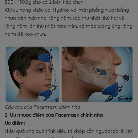
800 - 1500g cho cả 2 bên kéo chun.
Khí cụ nong khẩu cái Hydrax với mặt phẳng trượt bằng
nhựa trên mặt nhai răng hàm sữa thứ nhất, thứ hai và
răng hàm lớn thứ nhất hàm trên, có móc tương ứng răng
nanh để kéo chun.
Cấu tạo của Facemask chỉnh nha
2. Ưu nhược điểm của Facemask chỉnh nha
Ưu điểm:
Hiệu quả cho quá trình điều trị khớp cắn ngược loại III (từ