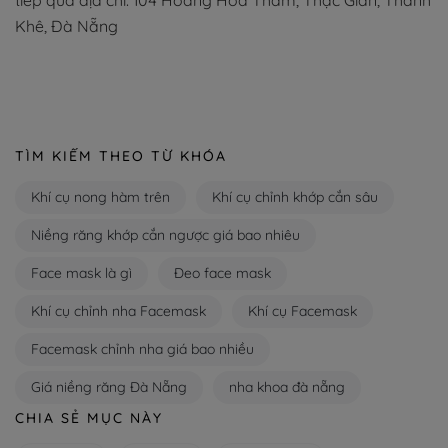
tiếp qua địa chỉ: 104 Hoàng Hoa Thám, Thạc Gián, Thanh
Khê, Đà Nẵng
TÌM KIẾM THEO TỪ KHÓA
Khí cụ nong hàm trên
Khí cụ chỉnh khớp cắn sâu
Niềng răng khớp cắn ngược giá bao nhiêu
Face mask là gì
Đeo face mask
Khí cụ chỉnh nha Facemask
Khí cụ Facemask
Facemask chỉnh nha giá bao nhiều
Giá niềng răng Đà Nẵng
nha khoa đà nẵng
CHIA SẺ MỤC NÀY