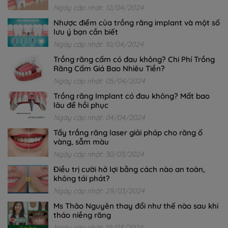
Ngày cập nhật: 12/04/2024
Nhược điểm của trồng răng implant và một số
lưu ý bạn cần biết
Ngày cập nhật: 10/04/2024
Trồng răng cấm có đau không? Chi Phí Trồng
Răng Cấm Giá Bao Nhiêu Tiền?
Ngày cập nhật: 05/04/2024
Trồng răng Implant có đau không? Mất bao
lâu để hồi phục
Ngày cập nhật: 04/04/2024
Tẩy trắng răng laser giải pháp cho răng ố
vàng, sẫm màu
Ngày cập nhật: 30/03/2024
Điều trị cười hở lợi bằng cách nào an toàn,
không tái phát?
Ngày cập nhật: 29/03/2024
Ms Thảo Nguyên thay đổi như thế nào sau khi
tháo niềng răng
Ngày cập nhật: 19/03/2024