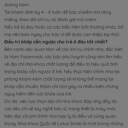
dương hàm.
Tái khám định kỳ 4 – 6 tuần để bác sĩ kiểm tra răng
miệng, theo dõi khí cụ và đánh giá mô mềm.
Nếu trẻ bị đau hoặc có các biểu hiện bất thường khác, bố
mẹ nên báo ngay cho bác sĩ để được can thiệp kịp thời.
Điều trị khớp cắn ngược cho trẻ ở đâu tốt nhất?
Bên cạnh việc quan tâm về các khí cụ chỉnh nha, đặc biệt
là hàm Facemask, các bậc phụ huynh cũng nên tìm hiểu
về địa chỉ nha khoa chất lượng để điều trị hiệu quả tình
trạng khớp cắn ngược ở trẻ. Nếu thực hiện chỉnh nha tại
phòng khám kém chất lượng sẽ không thể mang lại
khớp cắn chuẩn, thậm chí còn gây ra nhiều biến chứng
nguy hiểm đến sức khỏe của trẻ.
Do đó, việc lựa chọn địa chỉ nha khoa đáp ứng đầy đủ
các tiêu chí về tay nghề bác sĩ, trang thiết bị máy móc
hiện đại, chi phí chỉnh nha hợp lý là điều vô cùng quan
trọng. Nha khoa Quốc tế Lotus Smile là một trong những