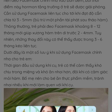
nên đeo Facemask chỉnh nha vào ban đêm, bởi thời
điểm này hormon tăng trưởng ở trẻ sẽ được giải phóng.
Cần sử dụng Facemask liên tục cho tới khi đạt độ cắn
chìa từ 3 - 5mm (bù trừ một phần tái phát sau tháo hàm).
Thông thường, trẻ phải đeo Facemask khoảng 8 – 12
tháng mới giúp xương hàm trên di trước 2 - 4mm. Tuy
nhiên, những thay đổi này có thể thấy được trong 3 - 6
tháng kéo liên tục.
Dưới đây là một số lưu ý khi sử dụng Facemask chỉnh
nha cho trẻ em:
Thời gian đầu sử dụng khí cụ, trẻ có thể cảm thấy khó
chịu trong miệng và khó ăn nhai hơn, đôi khi có cảm giác
mỏi hàm. Bố mẹ nên cho bé ăn thực phẩm mềm, tránh
nhai nhiều khi mới làm quen với khí cụ.
x