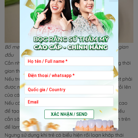
Bố mẹ nên cho con ăn thực phẩm mềm trong thời gian
đầu
Cần nhắc nhở và giúp trẻ đeo hàm Facemask đúng thời
gian theo chỉ định của bác sĩ điều trị.
Nếu trẻ có răng hàm lớn thứ hai mọc thì máng trượt phải
được mở rộng đến răng này, nhằm kiểm soát sự trồi lên
của các răng hàm lớn vĩnh viễn.
Nếu có cắn hở phía trước, hook kéo phải được đặt cao
để tạo lực hướng chéo cho phép đóng khớp cắn. Nếu
XÁC NHẬN / SEND
cắn sâu, hook sẽ đặt ngang răng hàm lớn vĩnh viễn trên
để làm trồi răng này và mở khớp.
Ngưng sử dụng khi trẻ có biểu hiện rối loạn khớp thái