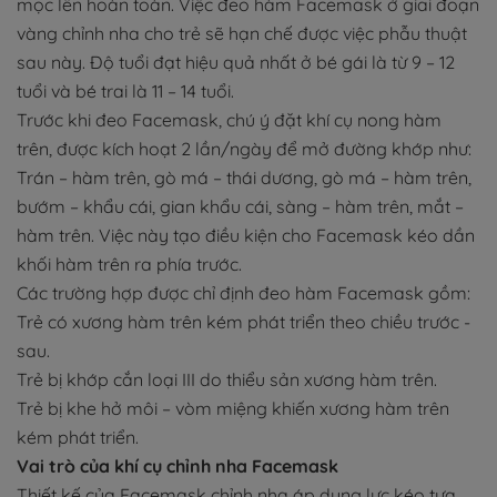
mọc lên hoàn toàn. Việc đeo hàm Facemask ở giai đoạn
vàng chỉnh nha cho trẻ sẽ hạn chế được việc phẫu thuật
sau này. Độ tuổi đạt hiệu quả nhất ở bé gái là từ 9 – 12
tuổi và bé trai là 11 – 14 tuổi.
Trước khi đeo Facemask, chú ý đặt khí cụ nong hàm
trên, được kích hoạt 2 lần/ngày để mở đường khớp như:
Trán – hàm trên, gò má – thái dương, gò má – hàm trên,
bướm – khẩu cái, gian khẩu cái, sàng – hàm trên, mắt –
hàm trên. Việc này tạo điều kiện cho Facemask kéo dần
khối hàm trên ra phía trước.
Các trường hợp được chỉ định đeo hàm Facemask gồm:
Trẻ có xương hàm trên kém phát triển theo chiều trước -
sau.
Trẻ bị khớp cắn loại III do thiểu sản xương hàm trên.
Trẻ bị khe hở môi – vòm miệng khiến xương hàm trên
kém phát triển.
Vai trò của khí cụ chỉnh nha Facemask
Thiết kế của Facemask chỉnh nha áp dụng lực kéo tựa