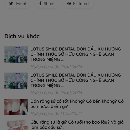
Tweet
Share
Pinterest
Dịch vụ khác
LOTUS SMILE DENTAL ĐÓN ĐẦU XU HƯỚNG
CHÍNH THỨC SỞ HỮU CÔNG NGHỆ SCAN
TRONG MIỆNG ...
Ngày cập nhật: 26/01/2026
LOTUS SMILE DENTAL ĐÓN ĐẦU XU HƯỚNG
CHÍNH THỨC SỞ HỮU CÔNG NGHỆ SCAN
TRONG MIỆNG ...
Ngày cập nhật: 26/01/2026
Dán răng sứ có tốt không? Có bền không? Có
ưu nhược điểm gì?
Ngày cập nhật: 13/04/2024
Cầu răng sứ là gì? Có tuổi thọ bao lâu? Và giá
làm bắc cầu sứ ...