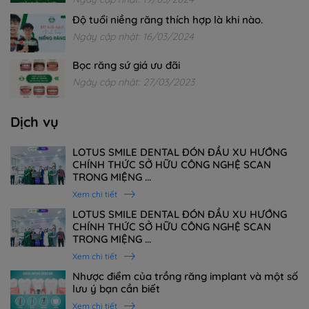
Độ tuổi niềng răng thích hợp là khi nào.
Ngày cập nhật: 16/03/2024
Bọc răng sứ giá ưu đãi
Ngày cập nhật: 27/03/2023
Dịch vụ
LOTUS SMILE DENTAL ĐÓN ĐẦU XU HƯỚNG
CHÍNH THỨC SỞ HỮU CÔNG NGHỆ SCAN
TRONG MIỆNG ...
Xem chi tiết
LOTUS SMILE DENTAL ĐÓN ĐẦU XU HƯỚNG
CHÍNH THỨC SỞ HỮU CÔNG NGHỆ SCAN
TRONG MIỆNG ...
Xem chi tiết
Nhược điểm của trồng răng implant và một số
lưu ý bạn cần biết
Xem chi tiết