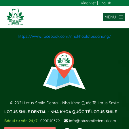
|
Tiếng Việt
English
MENU
https://www.facebook.com/nhakhoalotusdanang/
x
© 2021 Lotus Smile Dental - Nha Khoa Quốc Tế Lotus Smile
LOTUS SMILE DENTAL - NHA KHOA QUỐC TẾ LOTUS SMILE
Bác sĩ tư vấn 24/7
0901140379
info@lotussmiledental.com