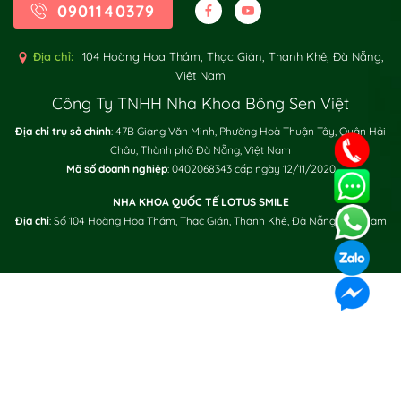
0901140379
Địa chỉ:
104 Hoàng Hoa Thám, Thạc Gián, Thanh Khê, Đà Nẵng,
Việt Nam
Công Ty TNHH Nha Khoa Bông Sen Việt
Địa chỉ trụ sở chính
: 47B Giang Văn Minh, Phường Hoà Thuận Tây, Quận Hải
Châu, Thành phố Đà Nẵng, Việt Nam
XÁC NHẬN / SEND
Mã số doanh nghiệp
: 0402068343 cấp ngày 12/11/2020
NHA KHOA QUỐC TẾ LOTUS SMILE
Địa chỉ
: Số 104 Hoàng Hoa Thám, Thạc Gián, Thanh Khê, Đà Nẵng, Việt Nam