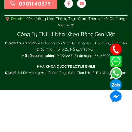
0901140379
Địa chỉ:
104 Hoàng Hoa Thám, Thạc Gián, Thanh Khê, Đà Nẵng,
Việt Nam
Công Ty TNHH Nha Khoa Bông Sen Việt
Địa chỉ trụ sở chính
: 47B Giang Văn Minh, Phường Hoà Thuận Tây, Quận Hải
Châu, Thành phố Đà Nẵng, Việt Nam
XÁC NHẬN / SEND
Mã số doanh nghiệp
: 0402068343 cấp ngày 12/11/2020
NHA KHOA QUỐC TẾ LOTUS SMILE
Địa chỉ
: Số 104 Hoàng Hoa Thám, Thạc Gián, Thanh Khê, Đà Nẵng, Việt Nam