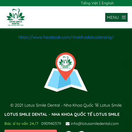
|
Tiếng Việt
English
MENU
https://www.facebook.com/nhakhoalotusdanang/
x
© 2021 Lotus Smile Dental - Nha Khoa Quốc Tế Lotus Smile
LOTUS SMILE DENTAL - NHA KHOA QUỐC TẾ LOTUS SMILE
Bác sĩ tư vấn 24/7
0901140379
info@lotussmiledental.com