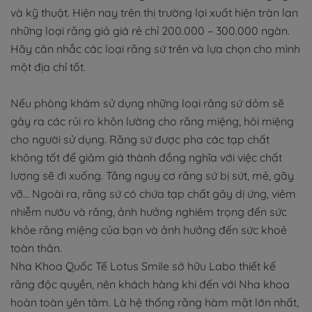
và kỹ thuật. Hiện nay trên thị trường lại xuất hiện tràn lan
những loại răng giả giá rẻ chỉ 200.000 – 300.000 ngàn.
Hãy cân nhắc các loại răng sứ trên và lựa chọn cho mình
một địa chỉ tốt.
Nếu phòng khám sử dụng những loại răng sứ dỏm sẽ
gây ra các rủi ro khôn lường cho răng miệng, hôi miệng
cho người sử dụng. Răng sứ được pha các tạp chất
không tốt để giảm giá thành đồng nghĩa với việc chất
lượng sẽ đi xuống. Tăng nguy cơ răng sứ bị sứt, mẻ, gãy
vỡ… Ngoài ra, răng sứ có chứa tạp chất gây dị ứng, viêm
nhiễm nướu và răng, ảnh hưởng nghiêm trọng đến sức
khỏe răng miệng của bạn và ảnh hưởng đến sức khoẻ
toàn thân.
Nha Khoa Quốc Tế Lotus Smile sở hữu Labo thiết kế
răng độc quyền, nên khách hàng khi đến với Nha khoa
hoàn toàn yên tâm. Là hệ thống răng hàm mặt lớn nhất,