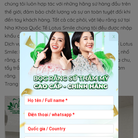
chúng tôi luôn hợp tác với những hãng sứ hàng đầu trên
thế giới, đảm bảo chất lượng và sự an toàn tuyệt đối khi
đến tay khách hàng. Tất cả các phôi, vật liệu răng sứ tại
Nha Khoa Quốc Tế Lotus Smile chúng tôi đều được nhập
khẩu chính hãng từ Mỹ và Đức.
x
Dịch vụ Nha khoa tổng quát tại Nha Khoa Quốc Tế Lotus
Smile: Niềng răng, trồng răng implant, bọc răng sứ, nhổ
răng, cạo vôi răng, điều trị tuỷ, viêm nướu, bệnh nha chu,
tẩy trắng răng, điều trị cười hở lợi, hàm tháo lắp, trám
răng.
Trang thiết bị máy móc hiện đại