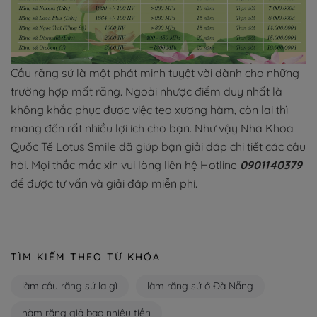
Cầu răng sứ là một phát minh tuyệt vời dành cho những
trường hợp mất răng. Ngoài nhược điểm duy nhất là
không khắc phục được việc teo xương hàm, còn lại thì
mang đến rất nhiều lợi ích cho bạn. Như vậy Nha Khoa
Quốc Tế Lotus Smile đã giúp bạn giải đáp chi tiết các câu
hỏi. Mọi thắc mắc xin vui lòng liên hệ Hotline
0901140379
để được tư vấn và giải đáp miễn phí.
TÌM KIẾM THEO TỪ KHÓA
làm cầu răng sứ la gì
làm răng sứ ở Đà Nẵng
hàm răng giả bao nhiêu tiền