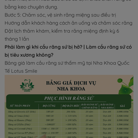
bằng keo chuyên dụng.
Bước 5: Chăm sóc, vệ sinh răng miệng sau điều trị
Hướng dẫn khách hàng cách ăn uống và chăm sóc răng
Đặt lịch thăm khám, kiểm tra răng miệng định kỳ 6
tháng 1 lần
Phải làm gì khi cầu răng sứ bị hở? | Làm cầu răng sứ có
bị tiêu xương không?
Bảng giá làm cầu răng sứ thẩm mỹ tại Nha Khoa Quốc
Tế Lotus Smile