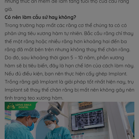
những thức ăn mềm để làm tăng tuổi thọ của cầu răng
giả.
Có nên làm cầu sứ hay không?
Trong trường hợp mất các răng cơ thể chúng ta có có
phản ứng tiêu xương hàm tự nhiên. Bắc cầu răng chỉ thay
thế một răng hoặc nhiều răng hơn khoảng hai đến ba
răng đã mất bên trên nhưng không thay thế chân răng.
Do đó, sau khoảng thời gian 5 – 10 năm, phần xương
hàm sẽ bị tiêu biến, đây là hạn chế lớn của cách làm này.
Nếu đủ điều kiện, bạn nên thực hiện cấy ghép Implant.
Trồng răng giả Implant là giải pháp tốt nhất hiện nay, trụ
Implant sẽ thay thế chân răng bị mất nên không gây nên
tình trạng teo xương hàm.