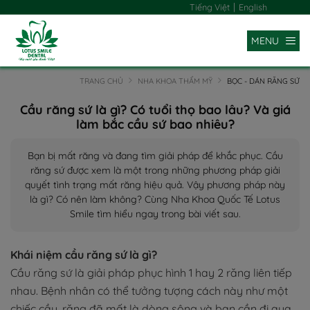
|
Tiếng Việt
English
MENU
TRANG CHỦ
NHA KHOA THẨM MỸ
BỌC - DÁN RĂNG SỨ
Cầu răng sứ là gì? Có tuổi thọ bao lâu? Và giá
làm bắc cầu sứ bao nhiêu?
Bạn bị mất răng và đang tìm giải pháp để khắc phục. Cầu
răng sứ được xem là một trong những phương pháp giải
quyết tình trạng mất răng hiệu quả. Vậy phương pháp này
là gì? Có nên làm không? Cùng Nha Khoa Quốc Tế Lotus
Smile tìm hiểu ngay trong bài viết sau.
Khái niệm cầu răng sứ là gì?
Cầu răng sứ là giải pháp phục hình 1 hay 2 răng liên tiếp
nhau. Bệnh nhân có thể tưởng tượng cách này như một
chiếc cầu, răng đã mất là dòng sông và bạn cần đi qua