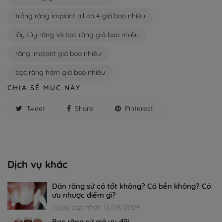
trồng răng implant all on 4 giá bao nhiêu
lấy tủy răng và bọc răng giá bao nhiêu
răng implant giá bao nhiêu
bọc răng hàm giá bao nhiêu
CHIA SẺ MỤC NÀY
Tweet
Share
Pinterest
Dịch vụ khác
Dán răng sứ có tốt không? Có bền không? Có
ưu nhược điểm gì?
Ngày cập nhật: 13/04/2024
Bọc răng sứ giá ưu đãi