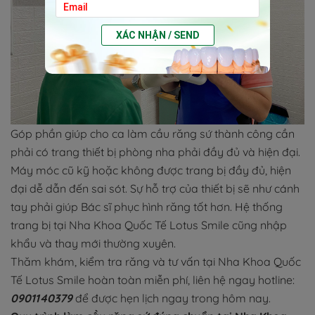
XÁC NHẬN / SEND
Góp phần giúp cho ca làm cầu răng sứ thành công cần
phải có trang thiết bị phòng nha phải đầy đủ và hiện đại.
Máy móc cũ kỹ hoặc không được trang bị đầy đủ, hiện
đại dễ dẫn đến sai sót. Sự hỗ trợ của thiết bị sẽ như cánh
tay phải giúp Bác sĩ phục hình răng tốt hơn. Hệ thống
trang bị tại Nha Khoa Quốc Tế Lotus Smile cũng nhập
khẩu và thay mới thường xuyên.
Thăm khám, kiểm tra răng và tư vấn tại Nha Khoa Quốc
Tế Lotus Smile hoàn toàn miễn phí, liên hệ ngay hotline:
0901140379
để được hẹn lịch ngay trong hôm nay.