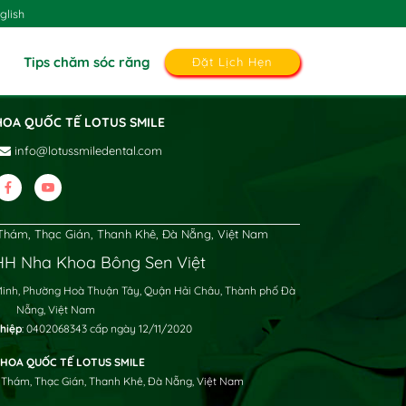
glish
Tips chăm sóc răng
Đặt Lịch Hẹn
HOA QUỐC TẾ LOTUS SMILE
info@lotussmiledental.com
hám, Thạc Gián, Thanh Khê, Đà Nẵng, Việt Nam
H Nha Khoa Bông Sen Việt
Minh, Phường Hoà Thuận Tây, Quận Hải Châu, Thành phố Đà
Nẵng, Việt Nam
hiệp
: 0402068343 cấp ngày 12/11/2020
HOA QUỐC TẾ LOTUS SMILE
 Thám, Thạc Gián, Thanh Khê, Đà Nẵng, Việt Nam