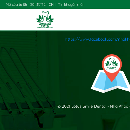
Mở cửa từ 8h - 20h
Từ T2 - CN
|
Tin khuyến mãi
https://www.facebook.com/nhakh
© 2021 Lotus Smile Dental - Nha Khoa 