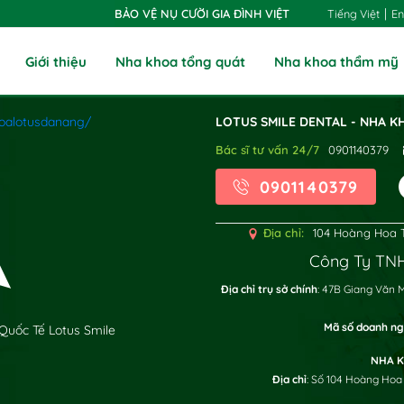
|
Tiếng Việt
En
BẢO VỆ NỤ CƯỜI GIA ĐÌNH VIỆT
Giới thiệu
Nha khoa tổng quát
Nha khoa thẩm mỹ
oalotusdanang/
LOTUS SMILE DENTAL - NHA K
Bác sĩ tư vấn 24/7
0901140379
0901140379
Địa chỉ:
104 Hoàng Hoa T
Công Ty TNH
x
Địa chỉ trụ sở chính
: 47B Giang Văn 
Mã số doanh ng
Quốc Tế Lotus Smile
NHA K
Địa chỉ
: Số 104 Hoàng Hoa