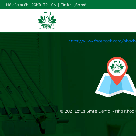
Mở cửa từ 8h - 20h
Từ T2 - CN
|
Tin khuyến mãi
https://www.facebook.com/nhakh
© 2021 Lotus Smile Dental - Nha Khoa 