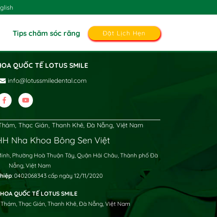
glish
Tips chăm sóc răng
Đặt Lịch Hẹn
HOA QUỐC TẾ LOTUS SMILE
info@lotussmiledental.com
hám, Thạc Gián, Thanh Khê, Đà Nẵng, Việt Nam
H Nha Khoa Bông Sen Việt
Minh, Phường Hoà Thuận Tây, Quận Hải Châu, Thành phố Đà
Nẵng, Việt Nam
hiệp
: 0402068343 cấp ngày 12/11/2020
HOA QUỐC TẾ LOTUS SMILE
 Thám, Thạc Gián, Thanh Khê, Đà Nẵng, Việt Nam