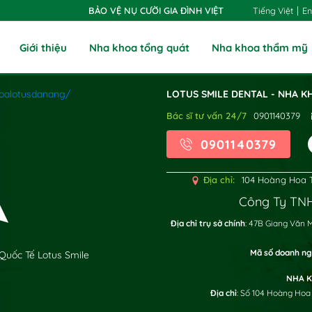
|
Tiếng Việt
En
BẢO VỆ NỤ CƯỜI GIA ĐÌNH VIỆT
Giới thiệu
Nha khoa tổng quát
Nha khoa thẩm mỹ
oalotusdanang/
LOTUS SMILE DENTAL - NHA K
Bác sĩ tư vấn 24/7
0901140379
0901140379
Địa chỉ:
104 Hoàng Hoa T
Công Ty TNH
x
Địa chỉ trụ sở chính
: 47B Giang Văn 
Mã số doanh ng
Quốc Tế Lotus Smile
NHA K
Địa chỉ
: Số 104 Hoàng Hoa